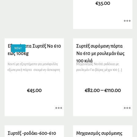
€
35.00
Εξαρτήματα Συρτέξ Νο 610
Συρτέξ συρόμενη πόρτα
NEW!
εώς 100kg
Νο 610 με ρουλεμάν έως
100 κιλά
Κουτί με εξαρτήματα για μονόφυλλη
Μηχανισμός Νο 610 ροδάκια με
εξωτερική πόρτα σκαμένη-άσκαφτη
ρουλεμάν Για βάρος μέχρι 100 […]
€
45.00
€
82.00
–
€
110.00
Συρτέξ -ροδάκι-600-610
Μηχανισμός συρόμενης