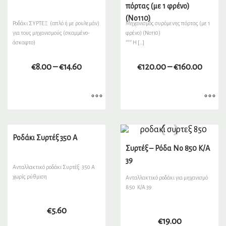
πόρτας (με 1 φρένο)
(No110)
Ροδάκι ΣΥΡΤΕΞ (απλό ή με ρουλεμάν)
Μηχανισμός συρόμενης πόρτας (με 1
για τους μηχανισμούς (σκαμμένο-
φρένο) (No110)
άσκαφτο)
*** Η […]
€
8.00
–
€
14.60
€
120.00
–
€
160.00
Ροδάκι Συρτέξ 350 Α
Συρτέξ – Ρόδα Νο 850 K/A
39
Ανταλλακτικό ροδάκι Συρτέξ 350 Α
χωρίς ρύθμιση
Ανταλλακτικό ροδάκι για μηχανισμό
850 K/A 39
€
5.60
€
19.00