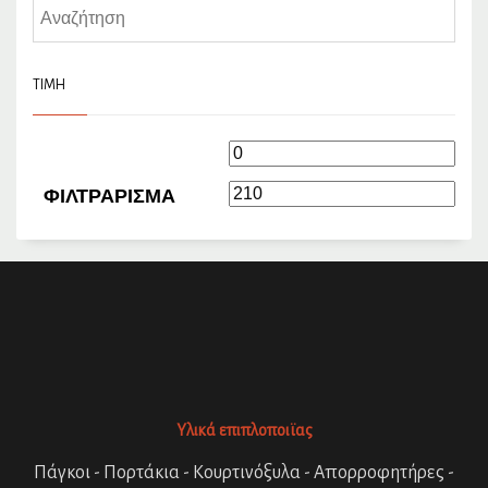
ΤΙΜΉ
Ελάχιστη
Μέγι
τιμή
τιμή
ΦΙΛΤΡΆΡΙΣΜΑ
Υλικά επιπλοποιϊας
Πάγκοι - Πορτάκια - Κουρτινόξυλα - Απορροφητήρες -