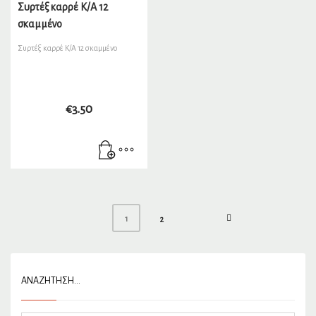
Συρτέξ καρρέ Κ/Α 12
σκαμμένο
Συρτέξ καρρέ Κ/Α 12 σκαμμένο
€
3.50
1
2
ΑΝΑΖΉΤΗΣΗ…