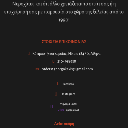
Νεροχύτες και ότι άλλο χρειάζεται το σπίτι σας ή η
επιχείρησή σας με παρουσία στο χώρο της ξυλείας από το
1990!
ΣΤΟΙΧΕΙΑ ΕΠΙΚΟΙΝΩΝΙΑΣ
Κύπρου 19 και Βεροίας, Νίκαια 184 50, Αθήνα
2104918938
orders1georgakakis@gmail.com
Facebook
Instagram
Μήνυμα μέσω
Viber
- 6909295244
Δείτε ακόμη