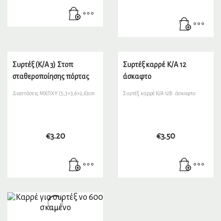
Συρτέξ (K/A 3) Στοπ
Συρτέξ καρρέ Κ/Α 12
σταθεροποίησης πόρτας
άσκαφτο
Διαστάσεις ΜΧΠΧΥ (5,3×3,6×2,6)cm
Συρτέξ καρρέ Κ/Α 12Β άσκαφτο
€
3.20
€
3.50