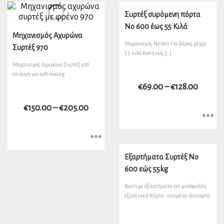
Συρτέξ συρόμενη πόρτα
Νο 600 έως 55 Κιλά
Μηχανισμός Αχυρώνα
Μηχανισμός Νο 600 Για βάρος μέχρι
Συρτέξ 970
55 κιλά Κοπή εώς […]
Μηχανισμός Αχυρώνα Συρτέξ 970
επιλογή για soft closing
€
69.00
–
€
128.00
€
150.00
–
€
205.00
Εξαρτήματα Συρτέξ Νο
600 εώς 55kg
Κουτί με εξαρτήματα για μονόφυλλη
εξωτερική πόρτα σκαμένη-άσκαφτη