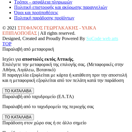
Τρόποι – ασφάλεια πληρωμών
Πολιτική επιστροφής και ακύρωσης παραγγελιών
Όροι και προϋποθέσεις
Πολιτική παράδοσης προϊόντων
© 2021
ΣΤΕΦΑΝΟΣ ΓΕΩΡΓΑΚΑΚΗΣ - ΥΛΙΚΑ
ΕΠΙΠΛΟΠΟΙΪΑΣ
| All rights reserved.
Designed, Created and Proudly Powered By
SoCode web arts
TOP
Παραλαβή από μεταφορική
Ισχύει για
αποστολές εκτός Αττικής
.
Επιλέγετε την μεταφορική της επιλογής σας. (Μεταφορικές στην
Αθήνα, Αιγάλεω, Βοτανικό)
Η παραγγελία εξοφλείται με κάρτα ή κατάθεση πριν την αποστολή
και η μεταφορική εξοφλείται από τον πελάτη κατά την παράδοση
ΤΟ ΚΑΤΑΛΑΒΑ
Παραλαβή από ταχυδρομείο (ΕΛ.ΤΑ)
Παραλαβή από το ταχυδρομείο της περιοχής σας
ΤΟ ΚΑΤΑΛΑΒΑ
Παράδοση στον χώρο σας ή σε άλλο σημείο