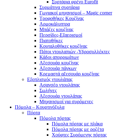
Συρτάρια φρένο Eurofit
Συρμάτινα συρτάρια
Γωνιακοί μηχανισμοί – Magic corner
Τροφοθήκες Κουζίνας
Αρμοκάλυπτρα
Μπάζες κουζίνας
Περσίδες-Εξαερισμοί
Πιατοθήκες
Κουταλοθήκες κουζίνας
Πάτοι ντουλαπιών -Υδροσυλλέκτες
Κάδοι απορριμάτων
Αξεσουάρ κουζίνας
Αξεσουάρ πάγκων
Κρεμαστά αξεσουάρ κουζίνας
Εξοπλισμός ντουλάπας
Ασανσέρ ντουλάπας
Σωλήνες
Αξεσουάρ ντουλάπας
Μηχανισμοί για συρόμενες
Πόμολα – Κουρτινόξυλα
Πόρτα
Πόμολα πόρτας
Πόμολα πόρτας με πλάκα
Πόμολα πόρτας με ροζέτα
Χούφτες Συρόμενης πόρτας