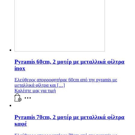
Pyramis 60cm, 2 μοτέρ με μεταλλικά φίλτρα
inox
Ελεύθερος απορροφητήρας 60cm από την pyramis με
μεταλλικά φίλτρα και […]
Καλέστε μας για τιμή
Pyramis 70cm, 2 μοτέρ με μεταλλικά φίλτρα
καφέ