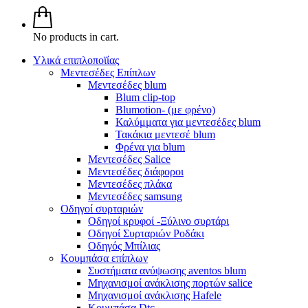
No products in cart.
Υλικά επιπλοποϊίας
Μεντεσέδες Επίπλων
Μεντεσέδες blum
Blum clip-top
Blumotion- (με φρένο)
Καλύμματα για μεντεσέδες blum
Τακάκια μεντεσέ blum
Φρένα για blum
Μεντεσέδες Salice
Μεντεσέδες διάφοροι
Μεντεσέδες πλάκα
Μεντεσέδες samsung
Οδηγοί συρταριών
Οδηγοί κρυφοί -Ξύλινο συρτάρι
Οδηγοί Συρταριών Ροδάκι
Οδηγός Μπίλιας
Κουμπάσα επίπλων
Συστήματα ανύψωσης aventos blum
Μηχανισμοί ανάκλισης πορτών salice
Μηχανισμοί ανάκλισης Hafele
Κουμπάσα Dtc