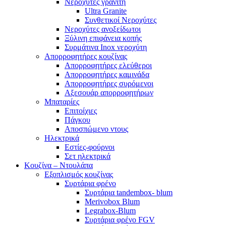
Νεροχύτες γρανίτη
Ultra Granite
Συνθετικοί Νεροχύτες
Νεροχύτες ανοξείδωτοι
Ξύλινη επιφάνεια κοπής
Συρμάτινα Inox νεροχύτη
Απορροφητήρες κουζίνας
Απορροφητήρες ελεύθεροι
Απορροφητήρες καμινάδα
Απορροφητήρες συρόμενοι
Αξεσουάρ απορροφητήρων
Μπαταρίες
Επιτοίχιες
Πάγκου
Αποσπώμενο ντους
Ηλεκτρικά
Εστίες-φούρνοι
Σετ ηλεκτρικά
Κουζίνα – Ντουλάπα
Εξοπλισμός κουζίνας
Συρτάρια φρένο
Συρτάρια tandembox- blum
Merivobox Blum
Legrabox-Blum
Συρτάρια φρένο FGV