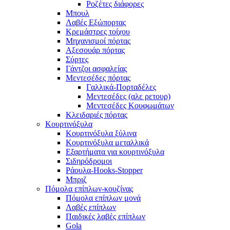
Ροζέτες διάφορες
Μπουλ
Λαβές Εξώπορτας
Κρεμάστρες τοίχου
Μηχανισμοί πόρτας
Αξεσουάρ πόρτας
Σύρτες
Γάντζοι ασφαλείας
Μεντεσέδες πόρτας
Γαλλικά-Πορταδέλες
Μεντεσέδες (αλε ρετουρ)
Μεντεσέδες Κουφωμάτων
Κλειδαριές πόρτας
Κουρτινόξυλα
Κουρτινόξυλα ξύλινα
Κουρτινόξυλα μεταλλικά
Εξαρτήματα για κουρτινόξυλα
Σιδηρόδρομοι
Ράουλα-Hooks-Stopper
Μπριζ
Πόμολα επίπλων-κουζίνας
Πόμολα επίπλων μονά
Λαβές επίπλων
Παιδικές λαβές επίπλων
Gola