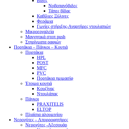
Βίδες
Νοβοπανόβιδες
Τάπες βίδας
Καβίλιες Ξύλινες
Φεράμια
Γωνίες στήριξης-Αναρτήρες ντουλαπιών
Μικροεργαλεία
Μαγνητικά στοπ push
Στηρίγματα ραφιών
Πορτάκια – Πάγκοι – Κουτιά
Πορτάκια
HPL
POST
MFC
PVC
Πορτάκια ημιμασίφ
Έτοιμα κουτιά
Κουζίνας
Ντουλάπας
Πάγκοι
PRAXITELIS
ELTOP
Πλαίσια αλουμινίου
Νεροχύτες – Απορροφητήρες
Νεροχύτες -Αξεσουάρ