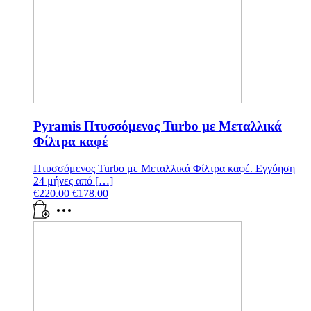
Pyramis Πτυσσόμενος Turbo με Μεταλλικά
Φίλτρα καφέ
Πτυσσόμενος Turbo με Μεταλλικά Φίλτρα καφέ. Εγγύηση
24 μήνες από […]
€
220.00
€
178.00