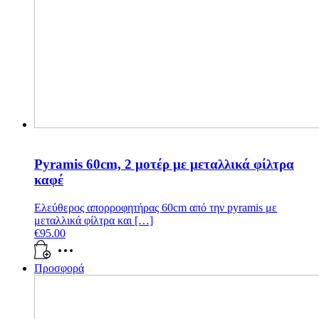
Pyramis 60cm, 2 μοτέρ με μεταλλικά φίλτρα
καφέ
Ελεύθερος απορροφητήρας 60cm από την pyramis με
μεταλλικά φίλτρα και […]
€
95.00
Προσφορά