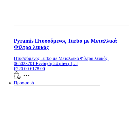
Pyramis Πτυσσόμενος Turbo με Μεταλλικά
Φίλτρα λευκός
Πτυσσόμενος Turbo με Μεταλλικά Φίλτρα λευκός.
065023701 Εγγύηση 24 μήνες […]
€
220.00
€
178.00
Προσφορά