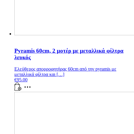
Pyramis 60cm, 2 μοτέρ με μεταλλικά φίλτρα
λευκός
Ελεύθερος απορροφητήρας 60cm από την pyramis με
μεταλλικά φίλτρα και […]
€
95.00