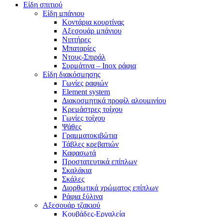
Είδη σπιτιού
Είδη μπάνιου
Κοντάρια κουρτίνας
Αξεσουάρ μπάνιου
Νιπτήρες
Μπαταρίες
Ντους-Σπιράλ
Συρμάτινα – Inox ράφια
Είδη διακόσμησης
Γωνίες ραφιών
Element system
Διακοσμητικά προφίλ αλουμινίου
Κρεμάστρες τοίχου
Γωνίες τοίχου
Ψάθες
Γραμματοκιβώτια
Τάβλες κρεβατιών
Καφασωτά
Προστατευτικά επίπλων
Σκαλάκια
Σκάλες
Διορθωτικά χρώματος επίπλων
Ράφια ξύλινα
Αξεσουάρ τζακιού
Κουβάδες-Εργαλεία