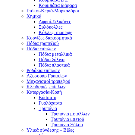
Κουμπάσα διάφορα
Στόκοι-Κεριά-Μαρκαδόροι
Χημικά
Αφροί-Σιλικόνες
Ξυλόκολλες
Κόλλες- montage
Κορνίζες διακοσμητικά
Πόδια τραπεζιού
Πόδια επίπλων
Πόδια μεταλλικά
Πόδια ξύλινα
Πόδια πλαστικά
Ροδάκια επίπλων
Αξεσουάρ Γραφείων
Μηχανισμοί τραπεζιού
Κλειδαριές επίπλων
Κατεργασία-Κοπή
Βύσματα
Γυαλόχαρτα
Τρυπάνια
Τρυπάνια μετάλλων
Τρυπάνια μπετού
Τρυπάνια Ξύλου
Υλικά σύνδεσης – Βίδες