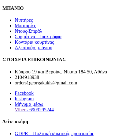
ΜΠΑΝΙΟ
Νιπτήρες
Μπαταρίες
Ντους-Σπιράλ
Συρμάτινα – Inox ράφια
Κοντάρια κουρτίνας
Αξεσουάρ μπάνιου
ΣΤΟΙΧΕΙΑ ΕΠΙΚΟΙΝΩΝΙΑΣ
Κύπρου 19 και Βεροίας, Νίκαια 184 50, Αθήνα
2104918938
orders1georgakakis@gmail.com
Facebook
Instagram
Μήνυμα μέσω
Viber
- 6909295244
Δείτε ακόμη
GDPR – Πολιτική ιδιωτικής προστασίας