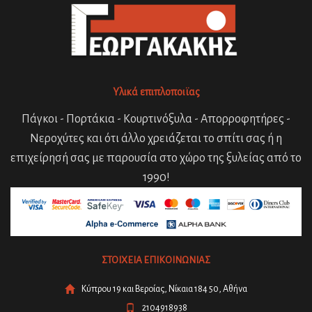
Υλικά επιπλοποιϊας
Πάγκοι - Πορτάκια - Κουρτινόξυλα - Απορροφητήρες -
Νεροχύτες και ότι άλλο χρειάζεται το σπίτι σας ή η
επιχείρησή σας με παρουσία στο χώρο της ξυλείας από το
1990!
ΣΤΟΙΧΕΙΑ ΕΠΙΚΟΙΝΩΝΙΑΣ
Κύπρου 19 και Βεροίας, Νίκαια 184 50, Αθήνα
2104918938