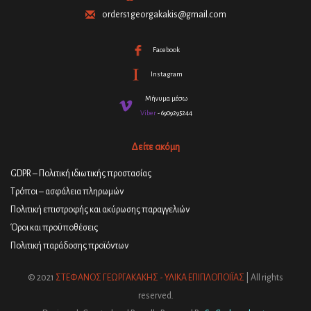
orders1georgakakis@gmail.com
Facebook
Instagram
Μήνυμα μέσω
Viber
- 6909295244
Δείτε ακόμη
GDPR – Πολιτική ιδιωτικής προστασίας
Τρόποι – ασφάλεια πληρωμών
Πολιτική επιστροφής και ακύρωσης παραγγελιών
Όροι και προϋποθέσεις
Πολιτική παράδοσης προϊόντων
© 2021
ΣΤΕΦΑΝΟΣ ΓΕΩΡΓΑΚΑΚΗΣ - ΥΛΙΚΑ ΕΠΙΠΛΟΠΟΙΪΑΣ
| All rights
reserved.