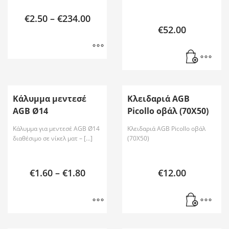
€
2.50
–
€
234.00
€
52.00
Κάλυμμα μεντεσέ
Κλειδαριά AGB
AGB Ø14
Picollo οβάλ (70X50)
Κάλυμμα για μεντεσέ AGB Ø14
Κλειδαριά AGB Picollo οβάλ
διαθέσιμο σε νίκελ ματ – […]
(70X50)
€
1.60
–
€
1.80
€
12.00