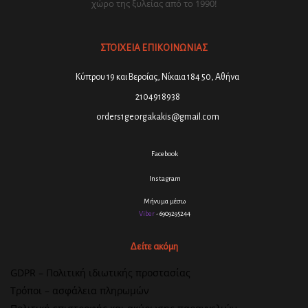
χώρο της ξυλείας από το 1990!
ΣΤΟΙΧΕΙΑ ΕΠΙΚΟΙΝΩΝΙΑΣ
Κύπρου 19 και Βεροίας, Νίκαια 184 50, Αθήνα
2104918938
orders1georgakakis@gmail.com
Facebook
Instagram
Μήνυμα μέσω
Viber
- 6909295244
Δείτε ακόμη
GDPR – Πολιτική ιδιωτικής προστασίας
Τρόποι – ασφάλεια πληρωμών