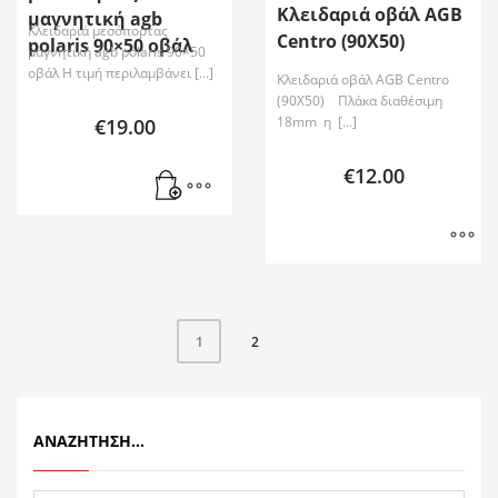
Κλειδαριά οβάλ AGB
μαγνητική agb
Κλειδαριά μεσόπορτας
Centro (90X50)
polaris 90×50 οβάλ
μαγνητική agb polaris 90×50
οβάλ Η τιμή περιλαμβάνει […]
Κλειδαριά οβάλ AGB Centro
(90X50) Πλάκα διαθέσιμη
18mm η […]
€
19.00
€
12.00
2
1
ΑΝΑΖΉΤΗΣΗ…