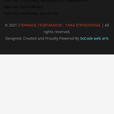
Πολιτική επιστροφής και ακύρωσης παραγγελιών
Όροι και προϋποθέσεις
Πολιτική παράδοσης προϊόντων
© 2021
ΣΤΕΦΑΝΟΣ ΓΕΩΡΓΑΚΑΚΗΣ - ΥΛΙΚΑ ΕΠΙΠΛΟΠΟΙΪΑΣ
| All
rights reserved.
Designed, Created and Proudly Powered By
SoCode web arts