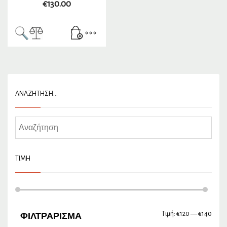
€
130.00
ΑΝΑΖΉΤΗΣΗ…
ΤΙΜΉ
Τιμή:
€120
—
€140
Ελάχ
Μέγι
ΦΙΛΤΡΆΡΙΣΜΑ