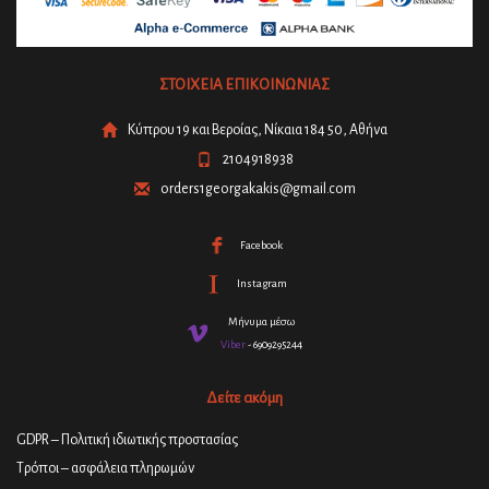
ΣΤΟΙΧΕΙΑ ΕΠΙΚΟΙΝΩΝΙΑΣ
Κύπρου 19 και Βεροίας, Νίκαια 184 50, Αθήνα
2104918938
orders1georgakakis@gmail.com
Facebook
Instagram
Μήνυμα μέσω
Viber
- 6909295244
Δείτε ακόμη
GDPR – Πολιτική ιδιωτικής προστασίας
Τρόποι – ασφάλεια πληρωμών