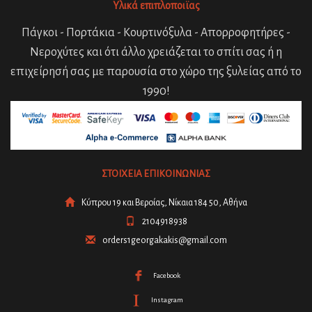
Υλικά επιπλοποιϊας
Πάγκοι - Πορτάκια - Κουρτινόξυλα - Απορροφητήρες -
Νεροχύτες και ότι άλλο χρειάζεται το σπίτι σας ή η
επιχείρησή σας με παρουσία στο χώρο της ξυλείας από το
1990!
ΣΤΟΙΧΕΙΑ ΕΠΙΚΟΙΝΩΝΙΑΣ
Κύπρου 19 και Βεροίας, Νίκαια 184 50, Αθήνα
2104918938
orders1georgakakis@gmail.com
Facebook
Instagram