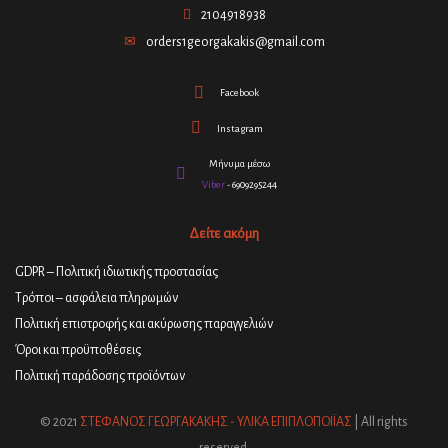
2104918938
orders1georgakakis@gmail.com
Facebook
Instagram
Μήνυμα μέσω
Viber
- 6909295244
Δείτε ακόμη
GDPR – Πολιτική ιδιωτικής προστασίας
Τρόποι – ασφάλεια πληρωμών
Πολιτική επιστροφής και ακύρωσης παραγγελιών
Όροι και προϋποθέσεις
Πολιτική παράδοσης προϊόντων
© 2021
ΣΤΕΦΑΝΟΣ ΓΕΩΡΓΑΚΑΚΗΣ - ΥΛΙΚΑ ΕΠΙΠΛΟΠΟΙΪΑΣ
| All rights
reserved.