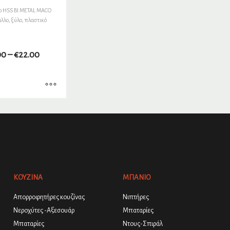
o HSS BI METAL MACO
αλλο, ξύλο, πλαστικό
00
–
€
22.00
ΚΟΥΖΙΝΑ
ΜΠΑΝΙΟ
Απορροφητήρες κουζίνας
Νιπτήρες
Νεροχύτες -Αξεσουάρ
Μπαταρίες
Μπαταρίες
Ντους-Σπιράλ