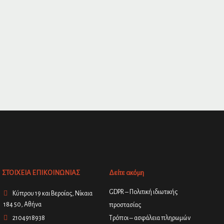
ΣΤΟΙΧΕΙΑ ΕΠΙΚΟΙΝΩΝΙΑΣ
Δείτε ακόμη
GDPR – Πολιτική ιδιωτικής
Κύπρου 19 και Βεροίας, Νίκαια
184 50, Αθήνα
προστασίας
2104918938
Τρόποι – ασφάλεια πληρωμών