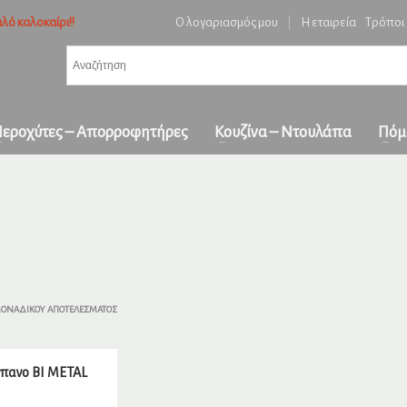
λό καλοκαίρι!!
Ο λογαριασμός μου
|
Η εταιρεία
Τρόποι
3
ή ειδών και επιβεβαίωση παραγγελίας.
Πληρωμή με
αντικαταβολή
&
πα
όλη την Ελλάδα
ε επικοινωνήστε μαζί μας στο
orders1georgakakis@gmail.com
| Τώρα πληρωμέ
εροχύτες – Απορροφητήρες
Κουζίνα – Ντουλάπα
Πόμ
ΜΟΝΑΔΙΚΟΎ ΑΠΟΤΕΛΈΣΜΑΤΟΣ
πανο BI METAL