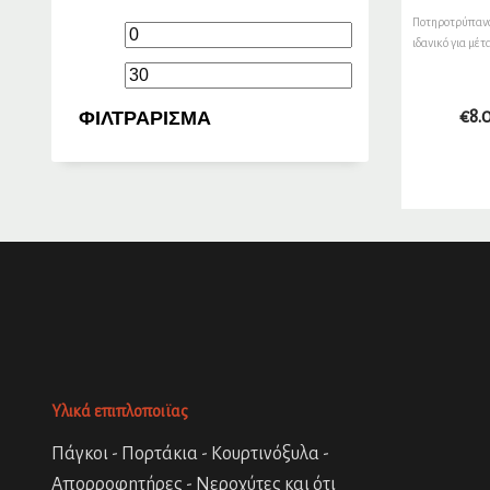
Ποτηροτρύπαν
Ελάχιστη
Μέγιστη
ιδανικό για μέτ
τιμή
τιμή
ΦΙΛΤΡΆΡΙΣΜΑ
€
8.
Υλικά επιπλοποιϊας
Πάγκοι - Πορτάκια - Κουρτινόξυλα -
Απορροφητήρες - Νεροχύτες και ότι