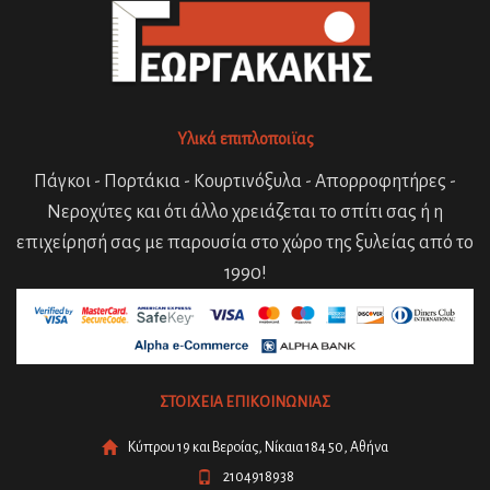
Υλικά επιπλοποιϊας
Πάγκοι - Πορτάκια - Κουρτινόξυλα - Απορροφητήρες -
Νεροχύτες και ότι άλλο χρειάζεται το σπίτι σας ή η
επιχείρησή σας με παρουσία στο χώρο της ξυλείας από το
1990!
ΣΤΟΙΧΕΙΑ ΕΠΙΚΟΙΝΩΝΙΑΣ
Κύπρου 19 και Βεροίας, Νίκαια 184 50, Αθήνα
2104918938