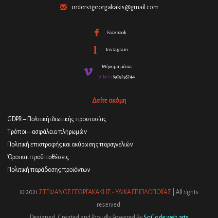
orders1georgakakis@gmail.com
Facebook
Instagram
Μήνυμα μέσω
Viber
- 6909295244
Δείτε ακόμη
GDPR – Πολιτική ιδιωτικής προστασίας
Τρόποι – ασφάλεια πληρωμών
Πολιτική επιστροφής και ακύρωσης παραγγελιών
Όροι και προϋποθέσεις
Πολιτική παράδοσης προϊόντων
© 2021
ΣΤΕΦΑΝΟΣ ΓΕΩΡΓΑΚΑΚΗΣ - ΥΛΙΚΑ ΕΠΙΠΛΟΠΟΙΪΑΣ
| All rights
reserved.
Designed, Created and Proudly Powered By
SoCode web arts