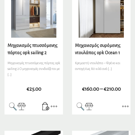
Μηχανισμός πτυσσόμενης
Μηχανισμός συρόμενης
πόρτας opk sailing 2
ντουλάπας opk Ocean 1
Μηχανισμός πτυσσόμενης πόρτας opk
Κρεμαστή ντουλάπα – Φρένο και
sailing 2 Ο μηχανισμός συνδυάζεται με
αντοχή έως 80 κιλά ανά […]
[…]
€
25.00
€
160.00
–
€
210.00