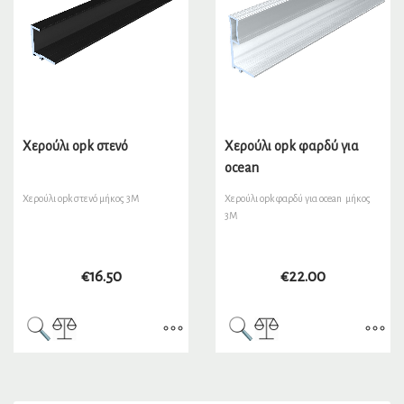
Χερούλι opk στενό
Χερούλι opk φαρδύ για
ocean
Χερούλι opk στενό μήκος 3Μ
Χερούλι opk φαρδύ για ocean μήκος
3M
€
16.50
€
22.00