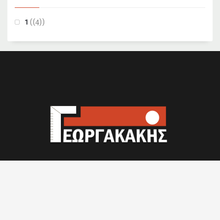
1
(4)
Υλικά επιπλοποιϊας
Πάγκοι - Πορτάκια - Κουρτινόξυλα - Απορροφητήρες -
Νεροχύτες και ότι άλλο χρειάζεται το σπίτι σας ή η
επιχείρησή σας με παρουσία στο χώρο της ξυλείας από το