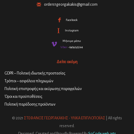
orders1georgakakis@gmail.com
Facebook
Instagram
Μήνυμα μέσω
Viber
- 6909295244
Δείτε ακόμη
GDPR – Πολιτική ιδιωτικής προστασίας
Τρόποι – ασφάλεια πληρωμών
Πολιτική επιστροφής και ακύρωσης παραγγελιών
Όροι και προϋποθέσεις
Πολιτική παράδοσης προϊόντων
© 2021
ΣΤΕΦΑΝΟΣ ΓΕΩΡΓΑΚΑΚΗΣ - ΥΛΙΚΑ ΕΠΙΠΛΟΠΟΙΪΑΣ
| All rights
reserved.
Designed, Created and Proudly Powered By
SoCode web arts