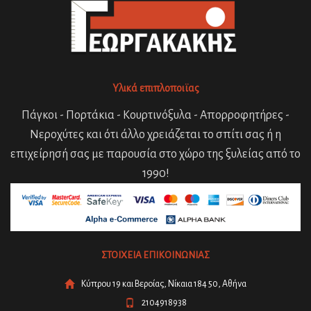
Υλικά επιπλοποιϊας
Πάγκοι - Πορτάκια - Κουρτινόξυλα - Απορροφητήρες -
Νεροχύτες και ότι άλλο χρειάζεται το σπίτι σας ή η
επιχείρησή σας με παρουσία στο χώρο της ξυλείας από το
1990!
ΣΤΟΙΧΕΙΑ ΕΠΙΚΟΙΝΩΝΙΑΣ
Κύπρου 19 και Βεροίας, Νίκαια 184 50, Αθήνα
2104918938