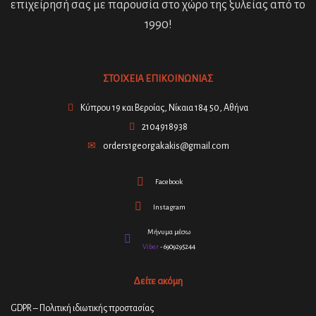
επιχείρησή σας με παρουσία στο χώρο της ξυλείας από το
1990!
ΣΤΟΙΧΕΙΑ ΕΠΙΚΟΙΝΩΝΙΑΣ
Κύπρου 19 και Βεροίας, Νίκαια 184 50, Αθήνα
2104918938
orders1georgakakis@gmail.com
Facebook
Instagram
Μήνυμα μέσω
Viber
- 6909295244
Δείτε ακόμη
GDPR – Πολιτική ιδιωτικής προστασίας