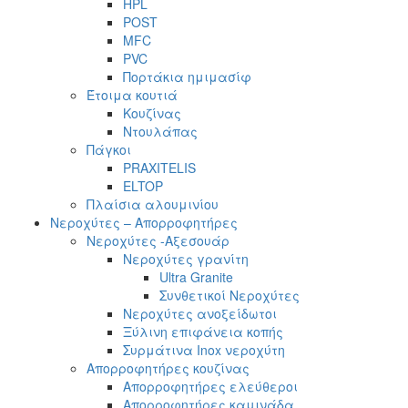
HPL
POST
MFC
PVC
Πορτάκια ημιμασίφ
Έτοιμα κουτιά
Κουζίνας
Ντουλάπας
Πάγκοι
PRAXITELIS
ELTOP
Πλαίσια αλουμινίου
Νεροχύτες – Απορροφητήρες
Νεροχύτες -Αξεσουάρ
Νεροχύτες γρανίτη
Ultra Granite
Συνθετικοί Νεροχύτες
Νεροχύτες ανοξείδωτοι
Ξύλινη επιφάνεια κοπής
Συρμάτινα Inox νεροχύτη
Απορροφητήρες κουζίνας
Απορροφητήρες ελεύθεροι
Απορροφητήρες καμινάδα