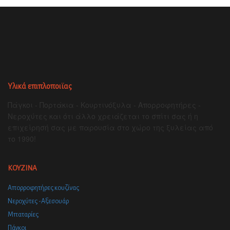
Υλικά επιπλοποιϊας
Πάγκοι - Πορτάκια - Κουρτινόξυλα - Απορροφητήρες -
Νεροχύτες και ότι άλλο χρειάζεται το σπίτι σας ή η
επιχείρησή σας με παρουσία στο χώρο της ξυλείας από
το 1990!
ΚΟΥΖΙΝΑ
Απορροφητήρες κουζίνας
Νεροχύτες -Αξεσουάρ
Μπαταρίες
Πάγκοι