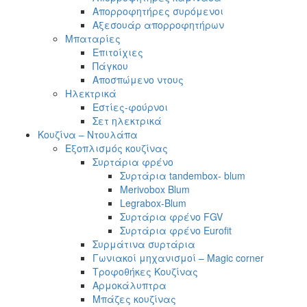
Απορροφητήρες συρόμενοι
Αξεσουάρ απορροφητήρων
Μπαταρίες
Επιτοίχιες
Πάγκου
Αποσπώμενο ντους
Ηλεκτρικά
Εστίες-φούρνοι
Σετ ηλεκτρικά
Κουζίνα – Ντουλάπα
Εξοπλισμός κουζίνας
Συρτάρια φρένο
Συρτάρια tandembox- blum
Merivobox Blum
Legrabox-Blum
Συρτάρια φρένο FGV
Συρτάρια φρένο Eurofit
Συρμάτινα συρτάρια
Γωνιακοί μηχανισμοί – Magic corner
Τροφοθήκες Κουζίνας
Αρμοκάλυπτρα
Μπάζες κουζίνας