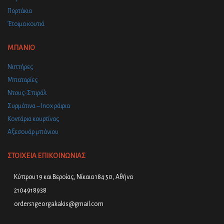
Πορτάκια
Έτοιμα κουτιά
ΜΠΑΝΙΟ
Νιπτήρες
Μπαταρίες
Ντους-Σπιράλ
Συρμάτινα – Inox ράφια
Κοντάρια κουρτίνας
Αξεσουάρ μπάνιου
ΣΤΟΙΧΕΙΑ ΕΠΙΚΟΙΝΩΝΙΑΣ
Κύπρου 19 και Βεροίας, Νίκαια 184 50, Αθήνα
2104918938
orders1georgakakis@gmail.com