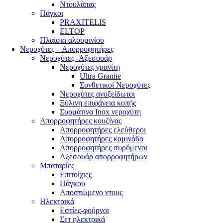
Ντουλάπας
Πάγκοι
PRAXITELIS
ELTOP
Πλαίσια αλουμινίου
Νεροχύτες – Απορροφητήρες
Νεροχύτες -Αξεσουάρ
Νεροχύτες γρανίτη
Ultra Granite
Συνθετικοί Νεροχύτες
Νεροχύτες ανοξείδωτοι
Ξύλινη επιφάνεια κοπής
Συρμάτινα Inox νεροχύτη
Απορροφητήρες κουζίνας
Απορροφητήρες ελεύθεροι
Απορροφητήρες καμινάδα
Απορροφητήρες συρόμενοι
Αξεσουάρ απορροφητήρων
Μπαταρίες
Επιτοίχιες
Πάγκου
Αποσπώμενο ντους
Ηλεκτρικά
Εστίες-φούρνοι
Σετ ηλεκτρικά