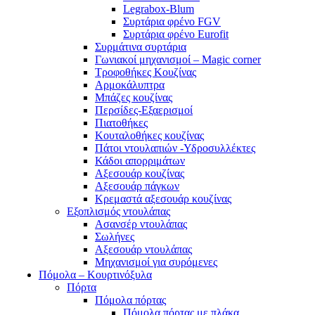
Legrabox-Blum
Συρτάρια φρένο FGV
Συρτάρια φρένο Eurofit
Συρμάτινα συρτάρια
Γωνιακοί μηχανισμοί – Magic corner
Τροφοθήκες Κουζίνας
Αρμοκάλυπτρα
Μπάζες κουζίνας
Περσίδες-Εξαερισμοί
Πιατοθήκες
Κουταλοθήκες κουζίνας
Πάτοι ντουλαπιών -Υδροσυλλέκτες
Κάδοι απορριμάτων
Αξεσουάρ κουζίνας
Αξεσουάρ πάγκων
Κρεμαστά αξεσουάρ κουζίνας
Εξοπλισμός ντουλάπας
Ασανσέρ ντουλάπας
Σωλήνες
Αξεσουάρ ντουλάπας
Μηχανισμοί για συρόμενες
Πόμολα – Κουρτινόξυλα
Πόρτα
Πόμολα πόρτας
Πόμολα πόρτας με πλάκα