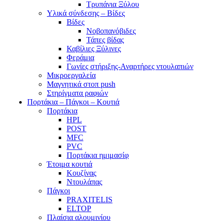
Τρυπάνια Ξύλου
Υλικά σύνδεσης – Βίδες
Βίδες
Νοβοπανόβιδες
Τάπες βίδας
Καβίλιες Ξύλινες
Φεράμια
Γωνίες στήριξης-Αναρτήρες ντουλαπιών
Μικροεργαλεία
Μαγνητικά στοπ push
Στηρίγματα ραφιών
Πορτάκια – Πάγκοι – Κουτιά
Πορτάκια
HPL
POST
MFC
PVC
Πορτάκια ημιμασίφ
Έτοιμα κουτιά
Κουζίνας
Ντουλάπας
Πάγκοι
PRAXITELIS
ELTOP
Πλαίσια αλουμινίου