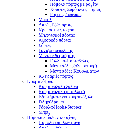
Πόμολα πόρτας με ροζέτα
Χούφτες Συρόμενης πόρτας
Ροζέτες διάφορες
Μπουλ
Λαβές Εξώπορτας
Κρεμάστρες τοίχου
Μηχανισμοί πόρτας
Αξεσουάρ πόρτας
Σύρτες
Γάντζοι ασφαλείας
Μεντεσέδες πόρτας
Γαλλικά-Πορταδέλες
Μεντεσέδες (αλε ρετουρ)
Μεντεσέδες Κουφωμάτων
Κλειδαριές πόρτας
Κουρτινόξυλα
Κουρτινόξυλα ξύλινα
Κουρτινόξυλα μεταλλικά
Εξαρτήματα για κουρτινόξυλα
Σιδηρόδρομοι
Ράουλα-Hooks-Stopper
Μπριζ
Πόμολα επίπλων-κουζίνας
Πόμολα επίπλων μονά
Λαβές επίπλων