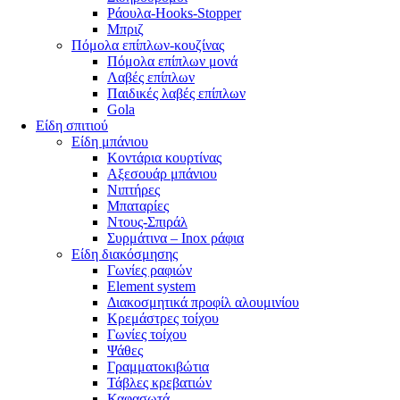
Ράουλα-Hooks-Stopper
Μπριζ
Πόμολα επίπλων-κουζίνας
Πόμολα επίπλων μονά
Λαβές επίπλων
Παιδικές λαβές επίπλων
Gola
Είδη σπιτιού
Είδη μπάνιου
Κοντάρια κουρτίνας
Αξεσουάρ μπάνιου
Νιπτήρες
Μπαταρίες
Ντους-Σπιράλ
Συρμάτινα – Inox ράφια
Είδη διακόσμησης
Γωνίες ραφιών
Element system
Διακοσμητικά προφίλ αλουμινίου
Κρεμάστρες τοίχου
Γωνίες τοίχου
Ψάθες
Γραμματοκιβώτια
Τάβλες κρεβατιών
Καφασωτά