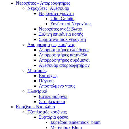
Νεροχύτες – Απορροφητήρες
Νεροχύτες -Αξεσουάρ
Νεροχύτες γρανίτη
Ultra Granite
Συνθετικοί Νεροχύτες
Νεροχύτες ανοξείδωτοι
Ξύλινη επιφάνεια κοπής
Συρμάτινα Inox νεροχύτη
Απορροφητήρες κουζίνας
Απορροφητήρες ελεύθεροι
Απορροφητήρες καμινάδα
Απορροφητήρες συρόμενοι
Αξεσουάρ απορροφητήρων
Μπαταρίες
Επιτοίχιες
Πάγκου
Αποσπώμενο ντους
Ηλεκτρικά
Εστίες-φούρνοι
Σετ ηλεκτρικά
Κουζίνα – Ντουλάπα
Εξοπλισμός κουζίνας
Συρτάρια φρένο
Συρτάρια tandembox- blum
Merivobox Blum