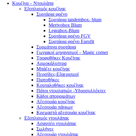
Κουζίνα – Ντουλάπα
Εξοπλισμός κουζίνας
Συρτάρια φρένο
Συρτάρια tandembox- blum
Merivobox Blum
Legrabox-Blum
Συρτάρια φρένο FGV
Συρτάρια φρένο Eurofit
Συρμάτινα συρτάρια
Γωνιακοί μηχανισμοί – Magic corner
Τροφοθήκες Κουζίνας
Αρμοκάλυπτρα
Μπάζες κουζίνας
Περσίδες-Εξαερισμοί
Πιατοθήκες
Κουταλοθήκες κουζίνας
Πάτοι ντουλαπιών -Υδροσυλλέκτες
Κάδοι απορριμάτων
Αξεσουάρ κουζίνας
Αξεσουάρ πάγκων
Κρεμαστά αξεσουάρ κουζίνας
Εξοπλισμός ντουλάπας
Ασανσέρ ντουλάπας
Σωλήνες
Αξεσουάρ ντουλάπας