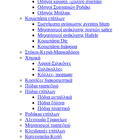
Οδηγοί κρυφοί -Ξύλινο συρτάρι
Οδηγοί Συρταριών Ροδάκι
Οδηγός Μπίλιας
Κουμπάσα επίπλων
Συστήματα ανύψωσης aventos blum
Μηχανισμοί ανάκλισης πορτών salice
Μηχανισμοί ανάκλισης Hafele
Κουμπάσα Dtc
Κουμπάσα διάφορα
Στόκοι-Κεριά-Μαρκαδόροι
Χημικά
Αφροί-Σιλικόνες
Ξυλόκολλες
Κόλλες- montage
Κορνίζες διακοσμητικά
Πόδια τραπεζιού
Πόδια επίπλων
Πόδια μεταλλικά
Πόδια ξύλινα
Πόδια πλαστικά
Ροδάκια επίπλων
Αξεσουάρ Γραφείων
Μηχανισμοί τραπεζιού
Κλειδαριές επίπλων
Κατεργασία-Κοπή