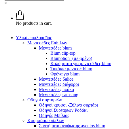
×
No products in cart.
Υλικά επιπλοποϊίας
Μεντεσέδες Επίπλων
Μεντεσέδες blum
Blum clip-top
Blumotion- (με φρένο)
Καλύμματα για μεντεσέδες blum
Τακάκια μεντεσέ blum
Φρένα για blum
Μεντεσέδες Salice
Μεντεσέδες διάφοροι
Μεντεσέδες πλάκα
Μεντεσέδες samsung
Οδηγοί συρταριών
Οδηγοί κρυφοί -Ξύλινο συρτάρι
Οδηγοί Συρταριών Ροδάκι
Οδηγός Μπίλιας
Κουμπάσα επίπλων
Συστήματα ανύψωσης aventos blum