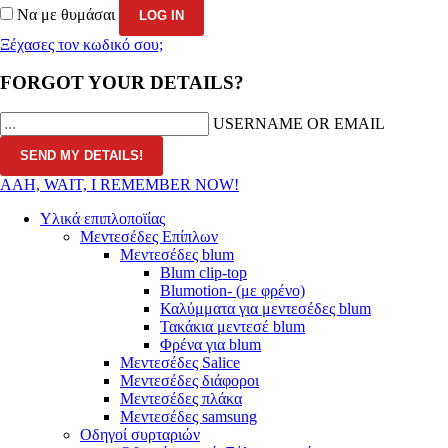
Να με θυμάσαι
Ξέχασες τον κωδικό σου;
FORGOT YOUR DETAILS?
USERNAME OR EMAIL
AAH, WAIT, I REMEMBER NOW!
Υλικά επιπλοποϊίας
Μεντεσέδες Επίπλων
Μεντεσέδες blum
Blum clip-top
Blumotion- (με φρένο)
Καλύμματα για μεντεσέδες blum
Τακάκια μεντεσέ blum
Φρένα για blum
Μεντεσέδες Salice
Μεντεσέδες διάφοροι
Μεντεσέδες πλάκα
Μεντεσέδες samsung
Οδηγοί συρταριών