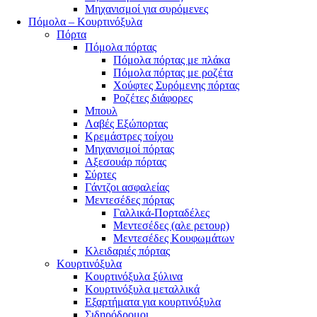
Μηχανισμοί για συρόμενες
Πόμολα – Κουρτινόξυλα
Πόρτα
Πόμολα πόρτας
Πόμολα πόρτας με πλάκα
Πόμολα πόρτας με ροζέτα
Χούφτες Συρόμενης πόρτας
Ροζέτες διάφορες
Μπουλ
Λαβές Εξώπορτας
Κρεμάστρες τοίχου
Μηχανισμοί πόρτας
Αξεσουάρ πόρτας
Σύρτες
Γάντζοι ασφαλείας
Μεντεσέδες πόρτας
Γαλλικά-Πορταδέλες
Μεντεσέδες (αλε ρετουρ)
Μεντεσέδες Κουφωμάτων
Κλειδαριές πόρτας
Κουρτινόξυλα
Κουρτινόξυλα ξύλινα
Κουρτινόξυλα μεταλλικά
Εξαρτήματα για κουρτινόξυλα
Σιδηρόδρομοι