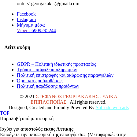
orders1georgakakis@gmail.com
Facebook
Instagram
Μήνυμα μέσω
Viber
- 6909295244
Δείτε ακόμη
GDPR – Πολιτική ιδιωτικής προστασίας
Τρόποι – ασφάλεια πληρωμών
Πολιτική επιστροφής και ακύρωσης παραγγελιών
Όροι και προϋποθέσεις
Πολιτική παράδοσης προϊόντων
© 2021
ΣΤΕΦΑΝΟΣ ΓΕΩΡΓΑΚΑΚΗΣ - ΥΛΙΚΑ
ΕΠΙΠΛΟΠΟΙΪΑΣ
| All rights reserved.
Designed, Created and Proudly Powered By
SoCode web arts
TOP
Παραλαβή από μεταφορική
Ισχύει για
αποστολές εκτός Αττικής
.
Επιλέγετε την μεταφορική της επιλογής σας. (Μεταφορικές στην