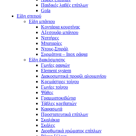
Παιδικές λαβές επίπλων
Gola
Είδη σπιτιού
Είδη μπάνιου
Κοντάρια κουρτίνας
Αξεσουάρ μπάνιου
Νιπτήρες
Μπαταρίες
Ντους-Σπιράλ
Συρμάτινα – Inox ράφια
Είδη διακόσμησης
Γωνίες ραφιών
Element system
Διακοσμητικά προφίλ αλουμινίου
Κρεμάστρες τοίχου
Γωνίες τοίχου
Ψάθες
Γραμματοκιβώτια
Τάβλες κρεβατιών
Καφασωτά
Προστατευτικά επίπλων
Σκαλάκια
Σκάλες
Διορθωτικά χρώματος επίπλων