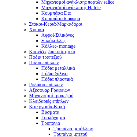
Μηχανισμοί ανάκλισης πορτών salice
Μηχανισμοί ανάκλισης Hafele
Κουμπάσα Dtc
Κουμπάσα διάφορα
Στόκοι-Κεριά-Μαρκαδόροι
Χημικά
Αφροί-Σιλικόνες
Ξυλόκολλες
Κόλλες- montage
Κορνίζες διακοσμητικά
Πόδια τραπεζιού
Πόδια επίπλων
Πόδια μεταλλικά
Πόδια ξύλινα
Πόδια πλαστικά
Ροδάκια επίπλων
Αξεσουάρ Γραφείων
Μηχανισμοί τραπεζιού
Κλειδαριές επίπλων
Κατεργασία-Κοπή
Βύσματα
Γυαλόχαρτα
Τρυπάνια
Τρυπάνια μετάλλων
Τρυπάνια μπετού