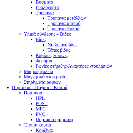
Βύσματα
Γυαλόχαρτα
Τρυπάνια
Τρυπάνια μετάλλων
Τρυπάνια μπετού
Τρυπάνια Ξύλου
Υλικά σύνδεσης – Βίδες
Βίδες
Νοβοπανόβιδες
Τάπες βίδας
Καβίλιες Ξύλινες
Φεράμια
Γωνίες στήριξης-Αναρτήρες ντουλαπιών
Μικροεργαλεία
Μαγνητικά στοπ push
Στηρίγματα ραφιών
Πορτάκια – Πάγκοι – Κουτιά
Πορτάκια
HPL
POST
MFC
PVC
Πορτάκια ημιμασίφ
Έτοιμα κουτιά
Κουζίνας