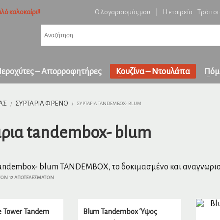
λό καλοκαίρι!!
Ο λογαριασμός μου
|
Η εταιρεία
Τρόποι
3
ή ειδών και επιβεβαίωση παραγγελίας.
Πληρωμή με
αντικαταβολή
&
πα
όλη την Ελλάδα
ε επικοινωνήστε μαζί μας στο
orders1georgakakis@gmail.com
| Τώρα πληρωμέ
εροχύτες – Απορροφητήρες
Κουζίνα – Ντουλάπα
Πόμ
ΑΣ
ΣΥΡΤΆΡΙΑ ΦΡΈΝΟ
ΣΥΡΤΆΡΙΑ TANDEMBOX- BLUM
άρια tandembox- blum
tandembox- blum TANDEMBOX, το δοκιμασμένο και αναγνωρισμ
ΤΩΝ 12 ΑΠΟΤΕΛΕΣΜΆΤΩΝ
e Tower Tandem
Blum Tandembox Ύψος