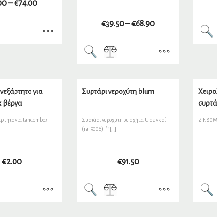
00
–
€
74.00
€
39.50
–
€
68.90
νεξάρτητο για
Συρτάρι νεροχύτη blum
Χειρο
 βέργα
συρτά
άρτητο για tandembox
Συρτάρι νεροχύτη σε σχήμα U σε γκρί
ZIF.80M
(ral 9006) ** […]
€
2.00
€
91.50