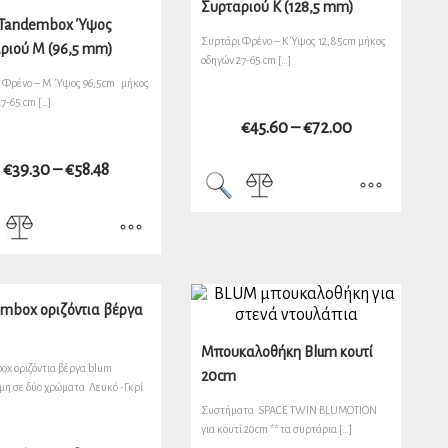
Συρταριού K (128,5 mm)
 Tandembox Ύψος
Συρτάρι Φρένο – K Ύψος 12,85cm μήκος
ριού M (96,5 mm)
οδηγών 27-65 cm […]
 Φρένο – M Ύψος 96,5cm μήκος
7-65 cm […]
€
45.60
–
€
72.00
€
39.30
–
€
58.48
mbox οριζόντια βέργα
Μπουκαλοθήκη Blum κουτί
ox οριζόντια βέργα blum
20cm
μη σε δύο χρώματα Λευκό -Γκρί
Συστήματα SPACE TWIN BLUMOTION
για κουτί 20cm ** τα συρτάρια […]