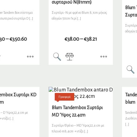
συρταριού N(81mm)
Blum
wer Tandem Box σύστημα
Συρτάρι -Ν με φρένο Blum 8,1cm μήκος
Συρτα
σωτερικό συρτάρι D […]
οδηγών 50cm Γκρί […]
Συρτάρι
οδηγών 2
.30
–
€
350.60
€
38.00
–
€
38.21
embox Συρτάρι KD
Tande
Προσφορά
cm
blum
Blum Tandembox Συρτάρι
 – D Ύψος22,4 cm με
Tandemb
MD Ύψος 22.4cm
+ντίζα […]
Διαθέσι
[…]
Συρτάρι Φρένο – MD Ύψος22,4 cm με
πλαινό m8,4cm +ντίζα […]