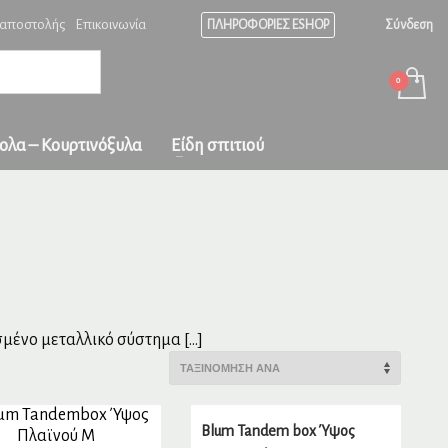
 αποστολής
Επικοινωνία
ΠΛΗΡΟΦΟΡΙΕΣ ESHOP
Σύνδεση
Ώρες λειτουργίας
×
ράδοση
σε
Δευ-Παρ: 08:00 - 17:00
Σαβ: 08:00-15:00
Κυριακή κλειστά!
ς και με
ολα – Κουρτινόξυλα
Είδη σπιτιού
ένο μεταλλικό σύστημα […]
Blum Tandem box Ύψος