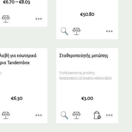
€
6.70
–
€
8.03
€
50.80
λαβή για εσωτερικά
Σταθεροπoϊητής μετώπης
ρια Tandembox
7
Σταθεροποιητής μετώπης
TANDEMBOX,LEGRABOX,MERIVOBOX
€
6.30
€
3.00