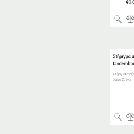
€
0.
Στήριγμα α
tandembox
Στήριγμα ανεξ
βέργα Ζεύγος