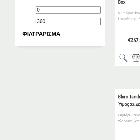
Box
Ελάχιστη
Μέγιστη
Blum Space To
Τροφοθήκης –Ε
τιμή
τιμή
ΦΙΛΤΡΆΡΙΣΜΑ
€
257
Blum Tand
Ύψος 22.4
Συρτάρι Φρένο
πλαινό K11,5cm 