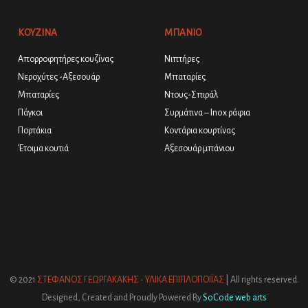
ΚΟΥΖΙΝΑ
ΜΠΑΝΙΟ
Απορροφητήρες κουζίνας
Νιπτήρες
Νεροχύτες -Αξεσουάρ
Μπαταρίες
Μπαταρίες
Ντους-Σπιράλ
Πάγκοι
Συρμάτινα – Inox ράφια
Πορτάκια
Κοντάρια κουρτίνας
Έτοιμα κουτιά
Αξεσουάρ μπάνιου
© 2021
ΣΤΕΦΑΝΟΣ ΓΕΩΡΓΑΚΑΚΗΣ - ΥΛΙΚΑ ΕΠΙΠΛΟΠΟΙΪΑΣ
| All rights reserved.
Designed, Created and Proudly Powered By
SoCode web arts