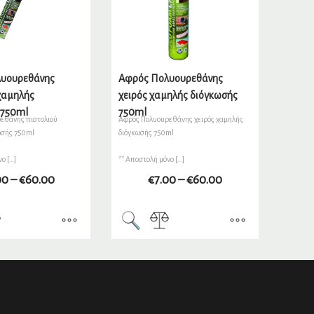
υουρεθάνης
Αφρός Πολυουρεθάνης
χαμηλής
χειρός χαμηλής διόγκωσής
 750ml
750ml
εθάνης πιστολιού
Αφρός Πολυουρεθάνης χειρός χαμηλής
ωσής 750ml
διόγκωσής 750ml
ο […]
** Αποστολή μόνο […]
00
–
€
60.00
€
7.00
–
€
60.00