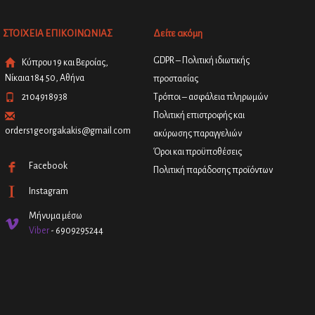
ΣΤΟΙΧΕΙΑ ΕΠΙΚΟΙΝΩΝΙΑΣ
Δείτε ακόμη
GDPR – Πολιτική ιδιωτικής
Κύπρου 19 και Βεροίας,
Νίκαια 184 50, Αθήνα
προστασίας
2104918938
Τρόποι – ασφάλεια πληρωμών
Πολιτική επιστροφής και
orders1georgakakis@gmail.com
ακύρωσης παραγγελιών
Όροι και προϋποθέσεις
Facebook
Πολιτική παράδοσης προϊόντων
Instagram
Μήνυμα μέσω
Viber
- 6909295244