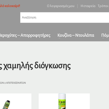
λό καλοκαίρι!!
Ο λογαριασμός μου
|
Η εταιρεία
Τρόποι
3
ή ειδών και επιβεβαίωση παραγγελίας.
Πληρωμή με
αντικαταβολή
&
πα
όλη την Ελλάδα
ε επικοινωνήστε μαζί μας στο
orders1georgakakis@gmail.com
| Τώρα πληρωμέ
εροχύτες – Απορροφητήρες
Κουζίνα – Ντουλάπα
Πόμ
 χαμηλής διόγκωσης
ΤΩΝ 2 ΑΠΟΤΕΛΕΣΜΆΤΩΝ