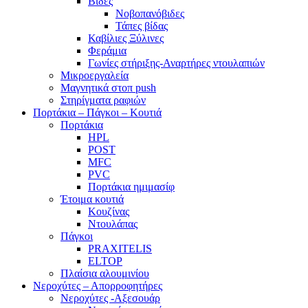
Βίδες
Νοβοπανόβιδες
Τάπες βίδας
Καβίλιες Ξύλινες
Φεράμια
Γωνίες στήριξης-Αναρτήρες ντουλαπιών
Μικροεργαλεία
Μαγνητικά στοπ push
Στηρίγματα ραφιών
Πορτάκια – Πάγκοι – Κουτιά
Πορτάκια
HPL
POST
MFC
PVC
Πορτάκια ημιμασίφ
Έτοιμα κουτιά
Κουζίνας
Ντουλάπας
Πάγκοι
PRAXITELIS
ELTOP
Πλαίσια αλουμινίου
Νεροχύτες – Απορροφητήρες
Νεροχύτες -Αξεσουάρ