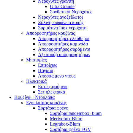
Νεροχύτες γρανίτη
Ultra Granite
Συνθετικοί Νεροχύτες
Νεροχύτες ανοξείδωτοι
Ξύλινη επιφάνεια κοπής
Συρμάτινα Inox νεροχύτη
Απορροφητήρες κουζίνας
Απορροφητήρες ελεύθεροι
Απορροφητήρες καμινάδα
Απορροφητήρες συρόμενοι
Αξεσουάρ απορροφητήρων
Μπαταρίες
Επιτοίχιες
Πάγκου
Αποσπώμενο ντους
Ηλεκτρικά
Εστίες-φούρνοι
Σετ ηλεκτρικά
Κουζίνα – Ντουλάπα
Εξοπλισμός κουζίνας
Συρτάρια φρένο
Συρτάρια tandembox- blum
Merivobox Blum
Legrabox-Blum
Συρτάρια φρένο FGV