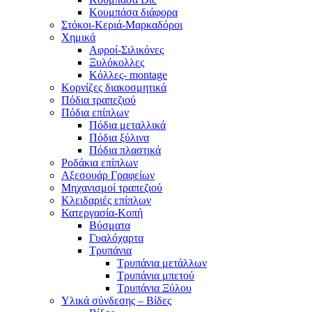
Κουμπάσα διάφορα
Στόκοι-Κεριά-Μαρκαδόροι
Χημικά
Αφροί-Σιλικόνες
Ξυλόκολλες
Κόλλες- montage
Κορνίζες διακοσμητικά
Πόδια τραπεζιού
Πόδια επίπλων
Πόδια μεταλλικά
Πόδια ξύλινα
Πόδια πλαστικά
Ροδάκια επίπλων
Αξεσουάρ Γραφείων
Μηχανισμοί τραπεζιού
Κλειδαριές επίπλων
Κατεργασία-Κοπή
Βύσματα
Γυαλόχαρτα
Τρυπάνια
Τρυπάνια μετάλλων
Τρυπάνια μπετού
Τρυπάνια Ξύλου
Υλικά σύνδεσης – Βίδες