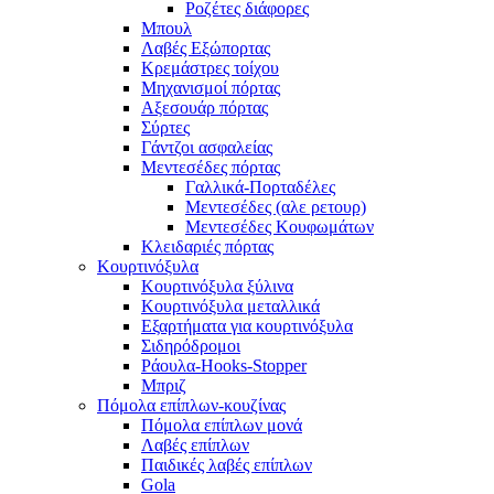
Ροζέτες διάφορες
Μπουλ
Λαβές Εξώπορτας
Κρεμάστρες τοίχου
Μηχανισμοί πόρτας
Αξεσουάρ πόρτας
Σύρτες
Γάντζοι ασφαλείας
Μεντεσέδες πόρτας
Γαλλικά-Πορταδέλες
Μεντεσέδες (αλε ρετουρ)
Μεντεσέδες Κουφωμάτων
Κλειδαριές πόρτας
Κουρτινόξυλα
Κουρτινόξυλα ξύλινα
Κουρτινόξυλα μεταλλικά
Εξαρτήματα για κουρτινόξυλα
Σιδηρόδρομοι
Ράουλα-Hooks-Stopper
Μπριζ
Πόμολα επίπλων-κουζίνας
Πόμολα επίπλων μονά
Λαβές επίπλων
Παιδικές λαβές επίπλων
Gola