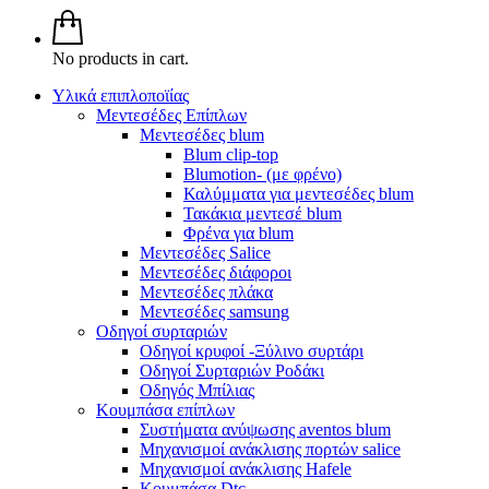
No products in cart.
Υλικά επιπλοποϊίας
Μεντεσέδες Επίπλων
Μεντεσέδες blum
Blum clip-top
Blumotion- (με φρένο)
Καλύμματα για μεντεσέδες blum
Τακάκια μεντεσέ blum
Φρένα για blum
Μεντεσέδες Salice
Μεντεσέδες διάφοροι
Μεντεσέδες πλάκα
Μεντεσέδες samsung
Οδηγοί συρταριών
Οδηγοί κρυφοί -Ξύλινο συρτάρι
Οδηγοί Συρταριών Ροδάκι
Οδηγός Μπίλιας
Κουμπάσα επίπλων
Συστήματα ανύψωσης aventos blum
Μηχανισμοί ανάκλισης πορτών salice
Μηχανισμοί ανάκλισης Hafele
Κουμπάσα Dtc