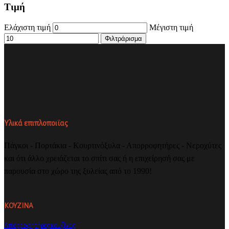
Τιμή
Ελάχιστη τιμή
Μέγιστη τιμή
Φιλτράρισμα
Υλικά επιπλοποιϊας
Πάγκοι - Πορτάκια - Κουρτινόξυλα - Απορροφητήρες - Νεροχύτες
και ότι άλλο χρειάζεται το σπίτι σας ή η επιχείρησή σας με
παρουσία στο χώρο της ξυλείας από το 1990!
ΚΟΥΖΙΝΑ
Απορροφητήρες κουζίνας