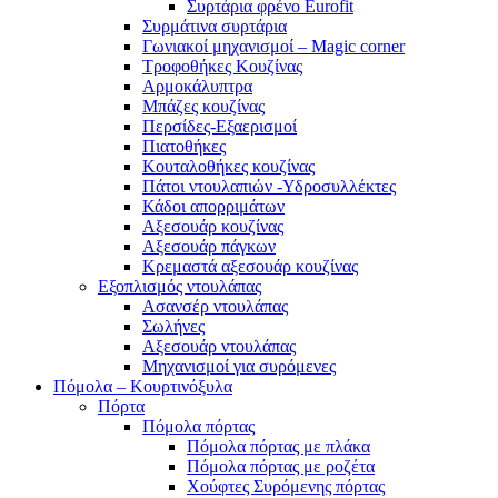
Συρτάρια φρένο Eurofit
Συρμάτινα συρτάρια
Γωνιακοί μηχανισμοί – Magic corner
Τροφοθήκες Κουζίνας
Αρμοκάλυπτρα
Μπάζες κουζίνας
Περσίδες-Εξαερισμοί
Πιατοθήκες
Κουταλοθήκες κουζίνας
Πάτοι ντουλαπιών -Υδροσυλλέκτες
Κάδοι απορριμάτων
Αξεσουάρ κουζίνας
Αξεσουάρ πάγκων
Κρεμαστά αξεσουάρ κουζίνας
Εξοπλισμός ντουλάπας
Ασανσέρ ντουλάπας
Σωλήνες
Αξεσουάρ ντουλάπας
Μηχανισμοί για συρόμενες
Πόμολα – Κουρτινόξυλα
Πόρτα
Πόμολα πόρτας
Πόμολα πόρτας με πλάκα
Πόμολα πόρτας με ροζέτα
Χούφτες Συρόμενης πόρτας