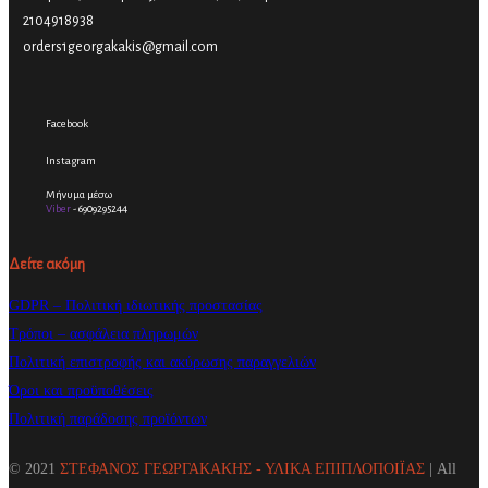
2104918938
orders1georgakakis@gmail.com
Facebook
Instagram
Μήνυμα μέσω
Viber
- 6909295244
Δείτε ακόμη
GDPR – Πολιτική ιδιωτικής προστασίας
Τρόποι – ασφάλεια πληρωμών
Πολιτική επιστροφής και ακύρωσης παραγγελιών
Όροι και προϋποθέσεις
Πολιτική παράδοσης προϊόντων
© 2021
ΣΤΕΦΑΝΟΣ ΓΕΩΡΓΑΚΑΚΗΣ - ΥΛΙΚΑ ΕΠΙΠΛΟΠΟΙΪΑΣ
| All