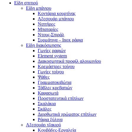
Είδη σπιτιού
Είδη μπάνιου
Κοντάρια κουρτίνας
Αξεσουάρ μπάνιου
Νιπτήρες
Μπαταρίες
Ντους-Σπιράλ
Συρμάτινα – Inox ράφια
Είδη διακόσμησης
Γωνίες ραφιών
Element system
Διακοσμητικά προφίλ αλουμινίου
Κρεμάστρες τοίχου
Γωνίες τοίχου
Ψάθες
Γραμματοκιβώτια
Τάβλες κρεβατιών
Καφασωτά
Προστατευτικά επίπλων
Σκαλάκια
Σκάλες
Διορθωτικά χρώματος επίπλων
Ράφια ξύλινα
Αξεσουάρ τζακιού
Κουβάδες-Εργαλεία