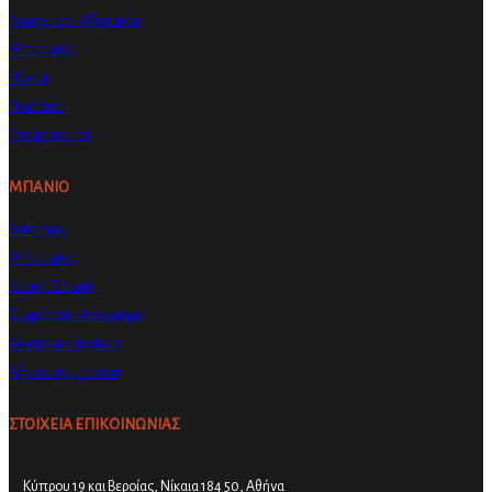
Νεροχύτες -Αξεσουάρ
Μπαταρίες
Πάγκοι
Πορτάκια
Έτοιμα κουτιά
ΜΠΑΝΙΟ
Νιπτήρες
Μπαταρίες
Ντους-Σπιράλ
Συρμάτινα – Inox ράφια
Κοντάρια κουρτίνας
Αξεσουάρ μπάνιου
ΣΤΟΙΧΕΙΑ ΕΠΙΚΟΙΝΩΝΙΑΣ
Κύπρου 19 και Βεροίας, Νίκαια 184 50, Αθήνα