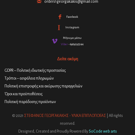
orders1georgakakis@gmail.com
Facebook
Instagram
Μήνυμα μέσω
Viber
- 6909295244
Δείτε ακόμη
GDPR – Πολιτική ιδιωτικής προστασίας
Τρόποι – ασφάλεια πληρωμών
Πολιτική επιστροφής και ακύρωσης παραγγελιών
Όροι και προϋποθέσεις
Πολιτική παράδοσης προϊόντων
© 2021
ΣΤΕΦΑΝΟΣ ΓΕΩΡΓΑΚΑΚΗΣ - ΥΛΙΚΑ ΕΠΙΠΛΟΠΟΙΪΑΣ
| All rights
reserved.
Designed, Created and Proudly Powered By
SoCode web arts