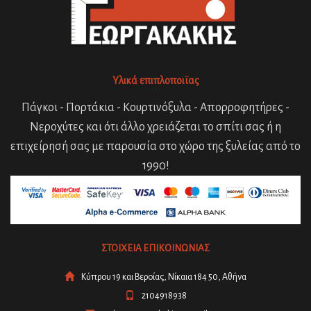
Υλικά επιπλοποιϊας
Πάγκοι - Πορτάκια - Κουρτινόξυλα - Απορροφητήρες -
Νεροχύτες και ότι άλλο χρειάζεται το σπίτι σας ή η
επιχείρησή σας με παρουσία στο χώρο της ξυλείας από το
1990!
ΣΤΟΙΧΕΙΑ ΕΠΙΚΟΙΝΩΝΙΑΣ
Κύπρου 19 και Βεροίας, Νίκαια 184 50, Αθήνα
2104918938