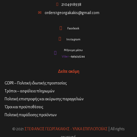
2104918938
orders1georgakakis@gmail.com
Facebook
Instagram
Μήνυμα μέσω
Viber
- 6909295244
Δείτε ακόμη
GDPR – Πολιτική ιδιωτικής προστασίας
Τρόποι – ασφάλεια πληρωμών
Πολιτική επιστροφής και ακύρωσης παραγγελιών
Όροι και προϋποθέσεις
Πολιτική παράδοσης προϊόντων
© 2021
ΣΤΕΦΑΝΟΣ ΓΕΩΡΓΑΚΑΚΗΣ - ΥΛΙΚΑ ΕΠΙΠΛΟΠΟΙΪΑΣ
| All rights
reserved.