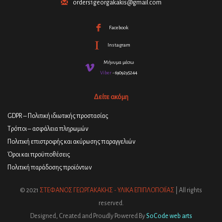
orders1georgakakis@gmail.com
Facebook
Instagram
Μήνυμα μέσω
Viber
- 6909295244
Δείτε ακόμη
GDPR – Πολιτική ιδιωτικής προστασίας
Τρόποι – ασφάλεια πληρωμών
Πολιτική επιστροφής και ακύρωσης παραγγελιών
Όροι και προϋποθέσεις
Πολιτική παράδοσης προϊόντων
© 2021
ΣΤΕΦΑΝΟΣ ΓΕΩΡΓΑΚΑΚΗΣ - ΥΛΙΚΑ ΕΠΙΠΛΟΠΟΙΪΑΣ
| All rights
reserved.
Designed, Created and Proudly Powered By
SoCode web arts