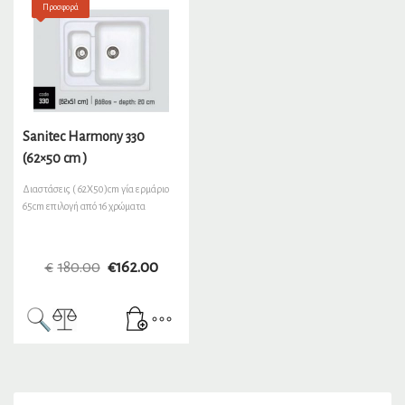
Προσφορά
Sanitec Harmony 330
(62×50 cm )
Διαστάσεις ( 62Χ50)cm γία ερμάριο
65cm επιλογή από 16 χρώματα
€
180.00
€
162.00