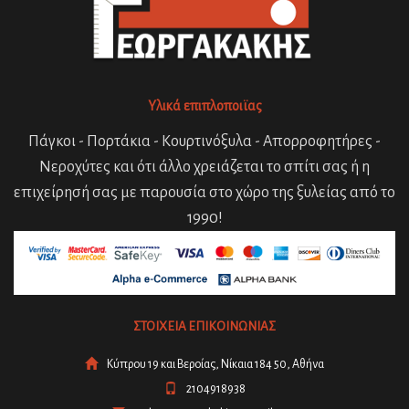
Υλικά επιπλοποιϊας
Πάγκοι - Πορτάκια - Κουρτινόξυλα - Απορροφητήρες -
Νεροχύτες και ότι άλλο χρειάζεται το σπίτι σας ή η
επιχείρησή σας με παρουσία στο χώρο της ξυλείας από το
1990!
ΣΤΟΙΧΕΙΑ ΕΠΙΚΟΙΝΩΝΙΑΣ
Κύπρου 19 και Βεροίας, Νίκαια 184 50, Αθήνα
2104918938