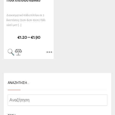
Πόδι επίπλου κωνικό
Διακοσμητικό πόδι επίπλου σε 3
διαστάσεις (5cm-8cm-10cm) Πόδι
νίκελ ματ […]
€
1.20
–
€
1.90
ΑΝΑΖΉΤΗΣΗ…