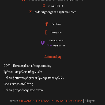
2104918938
orders1georgakakis@gmail.com
Facebook
Instagram
Μήνυμα μέσω
Viber
- 6909295244
Δείτε ακόμη
GDPR – Πολιτική ιδιωτικής προστασίας
Τρόποι – ασφάλεια πληρωμών
Πολιτική επιστροφής και ακύρωσης παραγγελιών
Όροι και προϋποθέσεις
Πολιτική παράδοσης προϊόντων
© 2021
ΣΤΕΦΑΝΟΣ ΓΕΩΡΓΑΚΑΚΗΣ - ΥΛΙΚΑ ΕΠΙΠΛΟΠΟΙΪΑΣ
| All rights