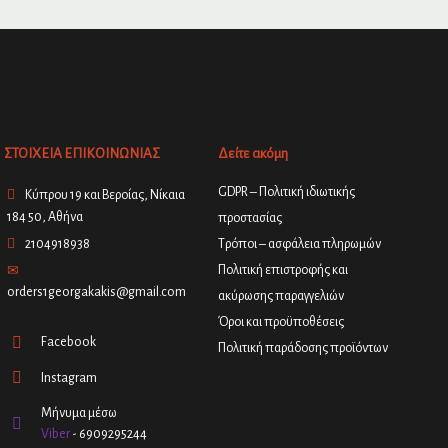
ΣΤΟΙΧΕΙΑ ΕΠΙΚΟΙΝΩΝΙΑΣ
Δείτε ακόμη
GDPR – Πολιτική ιδιωτικής
Κύπρου 19 και Βεροίας, Νίκαια
184 50, Αθήνα
προστασίας
2104918938
Τρόποι – ασφάλεια πληρωμών
Πολιτική επιστροφής και
orders1georgakakis@gmail.com
ακύρωσης παραγγελιών
Όροι και προϋποθέσεις
Facebook
Πολιτική παράδοσης προϊόντων
Instagram
Μήνυμα μέσω
Viber
- 6909295244