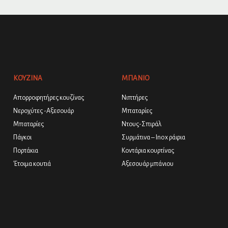
ΚΟΥΖΙΝΑ
ΜΠΑΝΙΟ
Απορροφητήρες κουζίνας
Νιπτήρες
Νεροχύτες -Αξεσουάρ
Μπαταρίες
Μπαταρίες
Ντους-Σπιράλ
Πάγκοι
Συρμάτινα – Inox ράφια
Πορτάκια
Κοντάρια κουρτίνας
Έτοιμα κουτιά
Αξεσουάρ μπάνιου