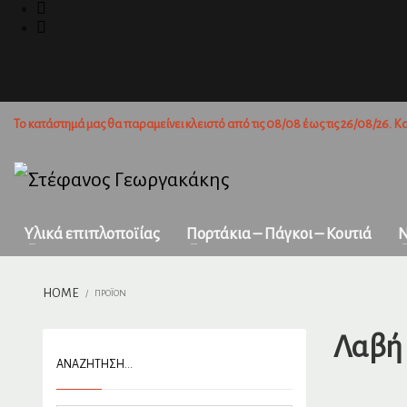
Πως ψωνίζω; (σε 3 βήματα)
1
2
Σύνδεση ή δημιουργία νέου λογαριασμού.
Επιλογ
Το κατάστημά μας θα παραμείνει κλειστό από τις 08/08 έως τις 26/08/26. Κα
Για προϊόντα που δεν βρίσκονται στην ιστοσελίδα μας, παρακαλούμ
POS. Σας ευχαριστούμε!
Υλικά επιπλοποϊίας
Πορτάκια – Πάγκοι – Κουτιά
Ν
HOME
ΠΡΟΪΌΝ
Λαβή 
ΑΝΑΖΉΤΗΣΗ…