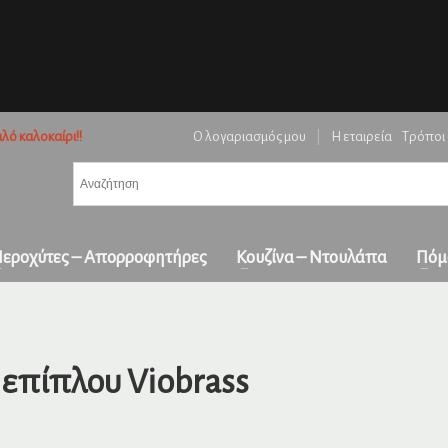
3
ή ειδών και επιβεβαίωση παραγγελίας.
Πληρωμή με
αντικαταβολή
&
πα
όλη την Ελλάδα
λό καλοκαίρι!!
Ο λογαριασμός μου
|
Η εταιρεία
Τρόποι
ε επικοινωνήστε μαζί μας στο
orders1georgakakis@gmail.com
| Τώρα πληρωμέ
εροχύτες – Απορροφητήρες
Κουζίνα – Ντουλάπα
Πόμ
επίπλου Viobrass