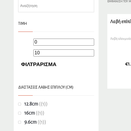
ΕΜΦΆΝΙΣΗ ΤΟΥ 
Λαβή επίπλ
ΤΙΜΉ
Λαβή αλουμινίο
Ελάχιστη
Μέγιστη
τιμή
τιμή
ΦΙΛΤΡΆΡΙΣΜΑ
€
1
ΔΙΑΣΤΆΣΕΙΣ ΛΑΒΉΣ ΕΠΊΠΛΟΥ (CM)
12.8cm
(1)
16cm
(1)
9.6cm
(1)