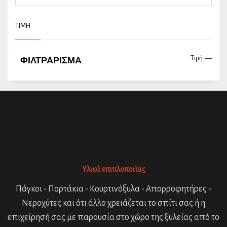
ΤΙΜΉ
Τιμή:
—
Ελάχ
Μέγι
ΦΙΛΤΡΆΡΙΣΜΑ
τιμή
τιμή
Υλικά επιπλοποιϊας
Πάγκοι - Πορτάκια - Κουρτινόξυλα - Απορροφητήρες -
Νεροχύτες και ότι άλλο χρειάζεται το σπίτι σας ή η
επιχείρησή σας με παρουσία στο χώρο της ξυλείας από το