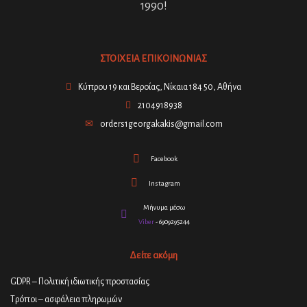
1990!
ΣΤΟΙΧΕΙΑ ΕΠΙΚΟΙΝΩΝΙΑΣ
Κύπρου 19 και Βεροίας, Νίκαια 184 50, Αθήνα
2104918938
orders1georgakakis@gmail.com
Facebook
Instagram
Μήνυμα μέσω
Viber
- 6909295244
Δείτε ακόμη
GDPR – Πολιτική ιδιωτικής προστασίας
Τρόποι – ασφάλεια πληρωμών