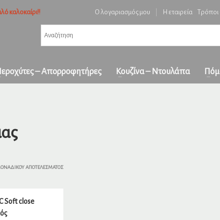
λό καλοκαίρι!!
Ο λογαριασμός μου
|
Η εταιρεία
Τρόποι
3
ή ειδών και επιβεβαίωση παραγγελίας.
Πληρωμή με
αντικαταβολή
&
πα
όλη την Ελλάδα
ε επικοινωνήστε μαζί μας στο
orders1georgakakis@gmail.com
| Τώρα πληρωμέ
εροχύτες – Απορροφητήρες
Κουζίνα – Ντουλάπα
Πόμ
ιας
ΜΟΝΑΔΙΚΟΎ ΑΠΟΤΕΛΈΣΜΑΤΟΣ
 Soft close
κός