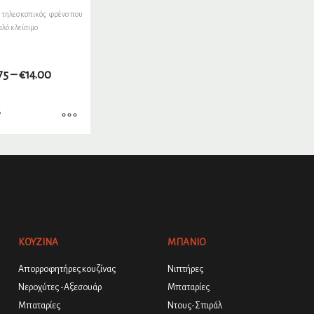
ς τηλεσκοπικός φρένο που
αλό κλείσιμο
75
–
€
14.00
ΚΟΥΖΙΝΑ
ΜΠΑΝΙΟ
Απορροφητήρες κουζίνας
Νιπτήρες
Νεροχύτες -Αξεσουάρ
Μπαταρίες
Μπαταρίες
Ντους-Σπιράλ