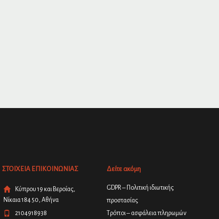
ΣΤΟΙΧΕΙΑ ΕΠΙΚΟΙΝΩΝΙΑΣ
Δείτε ακόμη
GDPR – Πολιτική ιδιωτικής
Κύπρου 19 και Βεροίας,
Νίκαια 184 50, Αθήνα
προστασίας
2104918938
Τρόποι – ασφάλεια πληρωμών