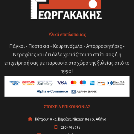
Υλικά επιπλοποιϊας
Πάγκοι - Πορτάκια - Κουρτινόξυλα - Απορροφητήρες -
Νεροχύτες και ότι άλλο χρειάζεται το σπίτι σας ή η
επιχείρησή σας με παρουσία στο χώρο της ξυλείας από το
1990!
ΣΤΟΙΧΕΙΑ ΕΠΙΚΟΙΝΩΝΙΑΣ
Κύπρου 19 και Βεροίας, Νίκαια 184 50, Αθήνα
2104918938