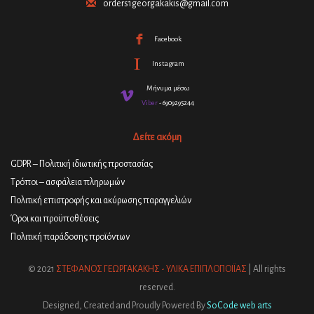
orders1georgakakis@gmail.com
Facebook
Instagram
Μήνυμα μέσω
Viber
- 6909295244
Δείτε ακόμη
GDPR – Πολιτική ιδιωτικής προστασίας
Τρόποι – ασφάλεια πληρωμών
Πολιτική επιστροφής και ακύρωσης παραγγελιών
Όροι και προϋποθέσεις
Πολιτική παράδοσης προϊόντων
© 2021
ΣΤΕΦΑΝΟΣ ΓΕΩΡΓΑΚΑΚΗΣ - ΥΛΙΚΑ ΕΠΙΠΛΟΠΟΙΪΑΣ
| All rights
reserved.
Designed, Created and Proudly Powered By
SoCode web arts