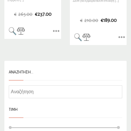
22cm γία ερμάριο 60cm επιλογή […]
€
265.00
€
237.00
€
210.00
€
189.00
ΑΝΑΖΉΤΗΣΗ…
ΤΙΜΉ