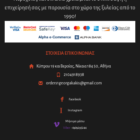
επιχείρησή σας με παρουσία στο χώρο της ξυλείας από το
1990!
ΣΤΟΙΧΕΙΑ ΕΠΙΚΟΙΝΩΝΙΑΣ
Κύπρου 19 και Βεροίας, Νίκαια 184 50, Αθήνα
2104918938
orders1georgakakis@gmail.com
Facebook
Instagram
Μήνυμα μέσω
Viber
- 6909295244