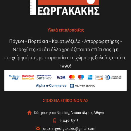
Υλικά επιπλοποιϊας
Πάγκοι - Πορτάκια - Κουρτινόξυλα - Απορροφητήρες -
Νεροχύτες και ότι άλλο χρειάζεται το σπίτι σας ή η
επιχείρησή σας με παρουσία στο χώρο της ξυλείας από το
1990!
ΣΤΟΙΧΕΙΑ ΕΠΙΚΟΙΝΩΝΙΑΣ
Κύπρου 19 και Βεροίας, Νίκαια 184 50, Αθήνα
2104918938
orders1georgakakis@gmail.com