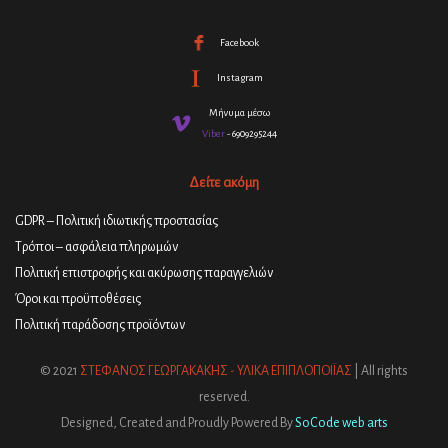
Facebook
Instagram
Μήνυμα μέσω
Viber
- 6909295244
Δείτε ακόμη
GDPR – Πολιτική ιδιωτικής προστασίας
Τρόποι – ασφάλεια πληρωμών
Πολιτική επιστροφής και ακύρωσης παραγγελιών
Όροι και προϋποθέσεις
Πολιτική παράδοσης προϊόντων
© 2021
ΣΤΕΦΑΝΟΣ ΓΕΩΡΓΑΚΑΚΗΣ - ΥΛΙΚΑ ΕΠΙΠΛΟΠΟΙΪΑΣ
| All rights
reserved.
Designed, Created and Proudly Powered By
SoCode web arts