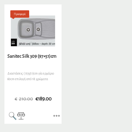
Προσφορά
Sanitec Silk 309 (97×51)cm
Διαστάσεις ( 97χ51)cm γία ερμάριο
60cm επιλογή από 18 χρώματα
€
210.00
€
189.00