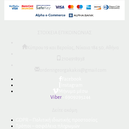
ΣΤΟΙΧΕΙΑ ΕΠΙΚΟΙΝΩΝΙΑΣ
Κύπρου 19 και Βεροίας, Νίκαια 184 50, Αθήνα
2104918938
orders1georgakakis@gmail.com
Facebook
Instagram
Μήνυμα μέσω
Viber
- 6909295244
Δείτε ακόμη
GDPR – Πολιτική ιδιωτικής προστασίας
Τρόποι – ασφάλεια πληρωμών