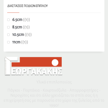
ΔΙΑΣΤΆΣΕΙΣ ΠΟΔΙΏΝ ΕΠΊΠΛΟΥ
6.5cm
(1)
8.5cm
(1)
10.5cm
(1)
11cm
(1)
Υλικά επιπλοποιϊας
Πάγκοι - Πορτάκια - Κουρτινόξυλα - Απορροφητήρες -
Νεροχύτες και ότι άλλο χρειάζεται το σπίτι σας ή η
επιχείρησή σας με παρουσία στο χώρο της ξυλείας από το
1990!