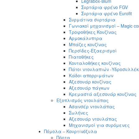
Legrabox-Blum
Συρτάρια φρένο FGV
Συρτάρια φρένο Eurofit
Συρμάτινα συρτάρια
Γωνιακοί μηχανισμοί – Magic co
Τροφοθήκες Κουζίνας
Αρμοκάλυπτρα
Μπάζες κουζίνας
Περσίδες-Εξαερισμοί
Πιατοθήκες
Κουταλοθήκες κουζίνας
Πάτοι ντουλαπιών -Υδροσυλλέκ
Κάδοι απορριμάτων
Αξεσουάρ κουζίνας
Αξεσουάρ πάγκων
Κρεμαστά αξεσουάρ κουζίνας
Εξοπλισμός ντουλάπας
Ασανσέρ ντουλάπας
Σωλήνες
Αξεσουάρ ντουλάπας
Μηχανισμοί για συρόμενες
Πόμολα – Κουρτινόξυλα
Πόρτα