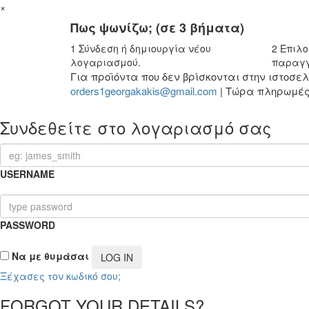
×
Πως ψωνίζω; (σε 3 βήματα)
1
Σύνδεση ή δημιουργία νέου
2
Επιλο
λογαριασμού.
παραγγ
Για προϊόντα που δεν βρίσκονται στην ιστοσ
orders1georgakakis@gmail.com
| Τώρα πληρωμές 
Συνδεθείτε στο λογαριασμό σας
USERNAME
PASSWORD
Να με θυμάσαι
Ξέχασες τον κωδικό σου;
FORGOT YOUR DETAILS?