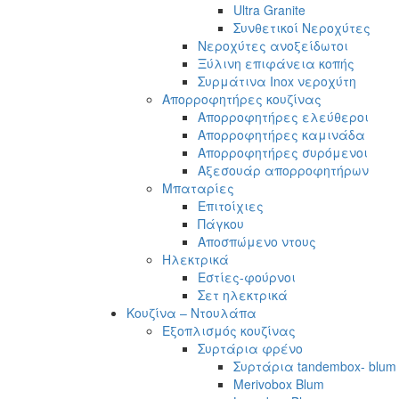
Ultra Granite
Συνθετικοί Νεροχύτες
Νεροχύτες ανοξείδωτοι
Ξύλινη επιφάνεια κοπής
Συρμάτινα Inox νεροχύτη
Απορροφητήρες κουζίνας
Απορροφητήρες ελεύθεροι
Απορροφητήρες καμινάδα
Απορροφητήρες συρόμενοι
Αξεσουάρ απορροφητήρων
Μπαταρίες
Επιτοίχιες
Πάγκου
Αποσπώμενο ντους
Ηλεκτρικά
Εστίες-φούρνοι
Σετ ηλεκτρικά
Κουζίνα – Ντουλάπα
Εξοπλισμός κουζίνας
Συρτάρια φρένο
Συρτάρια tandembox- blum
Merivobox Blum