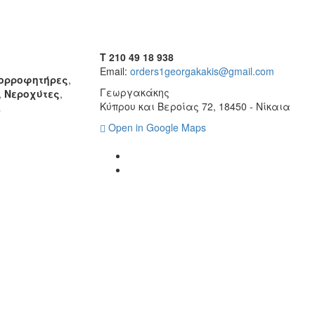
T 210 49 18 938
Email:
orders1georgakakis@gmail.com
ορροφητήρες
,
Γεωργακάκης
,
Νεροχύτες
,
Κύπρου και Βεροίας 72, 18450 - Νίκαια
ι
Open in Google Maps