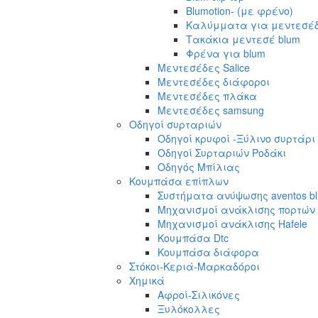
Blumotion- (με φρένο)
Καλύμματα για μεντεσέδ
Τακάκια μεντεσέ blum
Φρένα για blum
Μεντεσέδες Salice
Μεντεσέδες διάφοροι
Μεντεσέδες πλάκα
Μεντεσέδες samsung
Οδηγοί συρταριών
Οδηγοί κρυφοί -Ξύλινο συρτάρι
Οδηγοί Συρταριών Ροδάκι
Οδηγός Μπίλιας
Κουμπάσα επίπλων
Συστήματα ανύψωσης aventos b
Μηχανισμοί ανάκλισης πορτών s
Μηχανισμοί ανάκλισης Hafele
Κουμπάσα Dtc
Κουμπάσα διάφορα
Στόκοι-Κεριά-Μαρκαδόροι
Χημικά
Αφροί-Σιλικόνες
Ξυλόκολλες