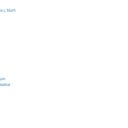
ες blum
lum
alice