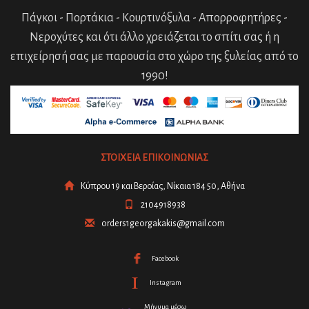
Πάγκοι - Πορτάκια - Κουρτινόξυλα - Απορροφητήρες -
Νεροχύτες και ότι άλλο χρειάζεται το σπίτι σας ή η
επιχείρησή σας με παρουσία στο χώρο της ξυλείας από το
1990!
ΣΤΟΙΧΕΙΑ ΕΠΙΚΟΙΝΩΝΙΑΣ
Κύπρου 19 και Βεροίας, Νίκαια 184 50, Αθήνα
2104918938
orders1georgakakis@gmail.com
Facebook
Instagram
Μήνυμα μέσω