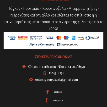
Πάγκοι - Πορτάκια - Κουρτινόξυλα - Απορροφητήρες -
Νεροχύτες και ότι άλλο χρειάζεται το σπίτι σας ή η
επιχείρησή σας με παρουσία στο χώρο της ξυλείας από το
1990!
ΣΤΟΙΧΕΙΑ ΕΠΙΚΟΙΝΩΝΙΑΣ
Κύπρου 19 και Βεροίας, Νίκαια 184 50, Αθήνα
2104918938
orders1georgakakis@gmail.com
Facebook
Instagram