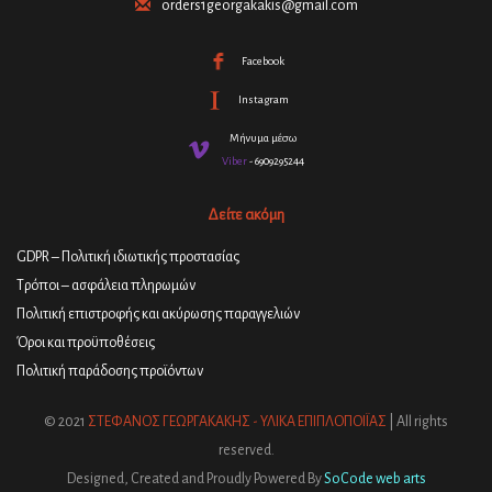
orders1georgakakis@gmail.com
Facebook
Instagram
Μήνυμα μέσω
Viber
- 6909295244
Δείτε ακόμη
GDPR – Πολιτική ιδιωτικής προστασίας
Τρόποι – ασφάλεια πληρωμών
Πολιτική επιστροφής και ακύρωσης παραγγελιών
Όροι και προϋποθέσεις
Πολιτική παράδοσης προϊόντων
© 2021
ΣΤΕΦΑΝΟΣ ΓΕΩΡΓΑΚΑΚΗΣ - ΥΛΙΚΑ ΕΠΙΠΛΟΠΟΙΪΑΣ
| All rights
reserved.
Designed, Created and Proudly Powered By
SoCode web arts