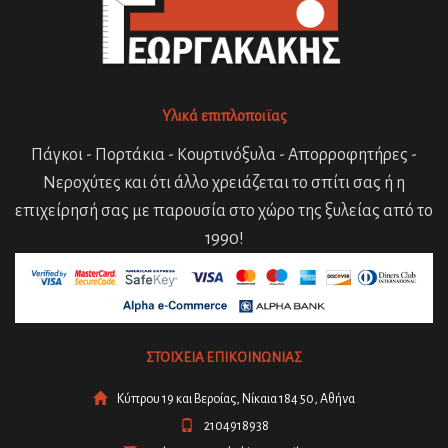
Υλικά επιπλοποιϊας
Πάγκοι - Πορτάκια - Κουρτινόξυλα - Απορροφητήρες -
Νεροχύτες και ότι άλλο χρειάζεται το σπίτι σας ή η
επιχείρησή σας με παρουσία στο χώρο της ξυλείας από το
1990!
ΣΤΟΙΧΕΙΑ ΕΠΙΚΟΙΝΩΝΙΑΣ
Κύπρου 19 και Βεροίας, Νίκαια 184 50, Αθήνα
2104918938