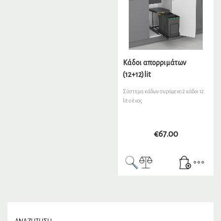
Κάδοι απορριμάτων
(12+12)lit
Σύστημα κάδων συρόμενο 2 κάδοι 12
lit ο ένας
€
67.00