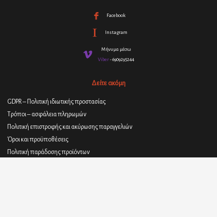
Facebook
Instagram
Μήνυμα μέσω
Viber
- 6909295244
Δείτε ακόμη
GDPR – Πολιτική ιδιωτικής προστασίας
Τρόποι – ασφάλεια πληρωμών
Πολιτική επιστροφής και ακύρωσης παραγγελιών
Όροι και προϋποθέσεις
Πολιτική παράδοσης προϊόντων
© 2021
ΣΤΕΦΑΝΟΣ ΓΕΩΡΓΑΚΑΚΗΣ - ΥΛΙΚΑ ΕΠΙΠΛΟΠΟΙΪΑΣ
| All rights
reserved.
Designed, Created and Proudly Powered By
SoCode web arts