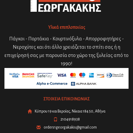
Υλικά επιπλοποιϊας
Πάγκοι - Πορτάκια - Κουρτινόξυλα - Απορροφητήρες -
Νεροχύτες και ότι άλλο χρειάζεται το σπίτι σας ή η
επιχείρησή σας με παρουσία στο χώρο της ξυλείας από το
1990!
ΣΤΟΙΧΕΙΑ ΕΠΙΚΟΙΝΩΝΙΑΣ
Κύπρου 19 και Βεροίας, Νίκαια 184 50, Αθήνα
2104918938
orders1georgakakis@gmail.com