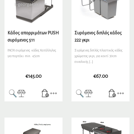
Κάδος απορριμάτων PUSH
Συρόμενος διπλός κάδος
συρόμενος 511
222 γκρι
INOX συρόμενος κάδος Κατάλληλος
Συρόμενος διπλός πλαστικός κάδος
για πορτάκι min. 45cm
χρώματος γκρι, για κουτί 30cm
συνολικής […]
€
145.00
€
67.00