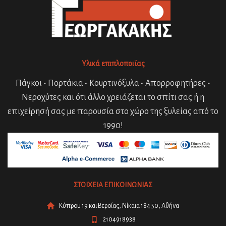
Υλικά επιπλοποιϊας
Πάγκοι - Πορτάκια - Κουρτινόξυλα - Απορροφητήρες -
Νεροχύτες και ότι άλλο χρειάζεται το σπίτι σας ή η
επιχείρησή σας με παρουσία στο χώρο της ξυλείας από το
1990!
ΣΤΟΙΧΕΙΑ ΕΠΙΚΟΙΝΩΝΙΑΣ
Κύπρου 19 και Βεροίας, Νίκαια 184 50, Αθήνα
2104918938