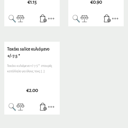
€
1.15
€
0.90
Τακάκι salice κυλιόμενο
+/-7.5 °
Τακάκι κυλιόμενο +/-7.5 ° σταυρός
κατάλληλο για όλους τους […]
€
2.00