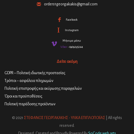
orders1georgakakis@gmail.com
Facebook
Instagram
Μήνυμα μέσω
Viber
- 6909295244
Δείτε ακόμη
GDPR – Πολιτική ιδιωτικής προστασίας
Τρόποι – ασφάλεια πληρωμών
Πολιτική επιστροφής και ακύρωσης παραγγελιών
Όροι και προϋποθέσεις
Πολιτική παράδοσης προϊόντων
© 2021
ΣΤΕΦΑΝΟΣ ΓΕΩΡΓΑΚΑΚΗΣ - ΥΛΙΚΑ ΕΠΙΠΛΟΠΟΙΪΑΣ
| All rights
reserved.
Designed, Created and Proudly Powered By
SoCode web arts