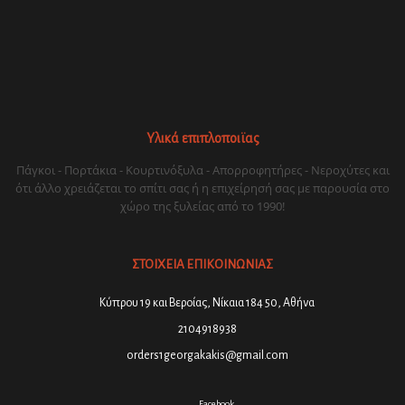
Υλικά επιπλοποιϊας
Πάγκοι - Πορτάκια - Κουρτινόξυλα - Απορροφητήρες - Νεροχύτες και
ότι άλλο χρειάζεται το σπίτι σας ή η επιχείρησή σας με παρουσία στο
χώρο της ξυλείας από το 1990!
ΣΤΟΙΧΕΙΑ ΕΠΙΚΟΙΝΩΝΙΑΣ
Κύπρου 19 και Βεροίας, Νίκαια 184 50, Αθήνα
2104918938
orders1georgakakis@gmail.com
Facebook