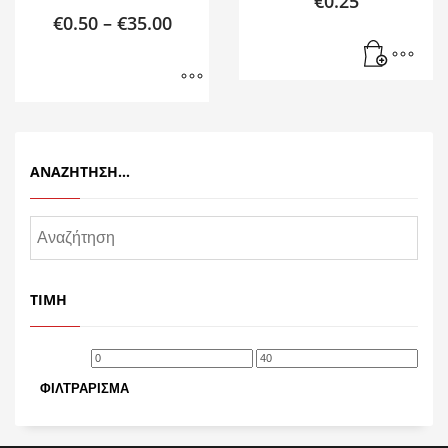
€
0.25
€
0.50
–
€
35.00
ΑΝΑΖΉΤΗΣΗ…
ΤΙΜΉ
Ελάχιστη
Μέγιστη
τιμή
τιμή
ΦΙΛΤΡΆΡΙΣΜΑ