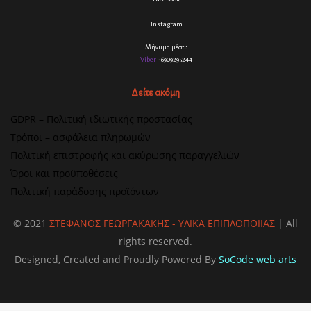
Instagram
Μήνυμα μέσω
Viber
- 6909295244
Δείτε ακόμη
GDPR – Πολιτική ιδιωτικής προστασίας
Τρόποι – ασφάλεια πληρωμών
Πολιτική επιστροφής και ακύρωσης παραγγελιών
Όροι και προϋποθέσεις
Πολιτική παράδοσης προϊόντων
© 2021
ΣΤΕΦΑΝΟΣ ΓΕΩΡΓΑΚΑΚΗΣ - ΥΛΙΚΑ ΕΠΙΠΛΟΠΟΙΪΑΣ
| All
rights reserved.
Designed, Created and Proudly Powered By
SoCode web arts