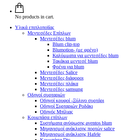
No products in cart.
Υλικά επιπλοποϊίας
Μεντεσέδες Επίπλων
Μεντεσέδες blum
Blum clip-top
Blumotion- (με φρένο)
Καλύμματα για μεντεσέδες blum
Τακάκια μεντεσέ blum
Φρένα για blum
Μεντεσέδες Salice
Μεντεσέδες διάφοροι
Μεντεσέδες πλάκα
Μεντεσέδες samsung
Οδηγοί συρταριών
Οδηγοί κρυφοί -Ξύλινο συρτάρι
Οδηγοί Συρταριών Ροδάκι
Οδηγός Μπίλιας
Κουμπάσα επίπλων
Συστήματα ανύψωσης aventos blum
Μηχανισμοί ανάκλισης πορτών salice
Μηχανισμοί ανάκλισης Hafele
Κουμπάσα Dtc