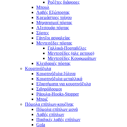
Ροζέτες διάφορες
Μπουλ
Λαβές Εξώπορτας
Κρεμάστρες τοίχου
Μηχανισμοί πόρτας
Αξεσουάρ πόρτας
Σύρτες
Γάντζοι ασφαλείας
Μεντεσέδες πόρτας
Γαλλικά-Πορταδέλες
Μεντεσέδες (αλε ρετουρ)
Μεντεσέδες Κουφωμάτων
Κλειδαριές πόρτας
Κουρτινόξυλα
Κουρτινόξυλα ξύλινα
Κουρτινόξυλα μεταλλικά
Εξαρτήματα για κουρτινόξυλα
Σιδηρόδρομοι
Ράουλα-Hooks-Stopper
Μπριζ
Πόμολα επίπλων-κουζίνας
Πόμολα επίπλων μονά
Λαβές επίπλων
Παιδικές λαβές επίπλων
Gola