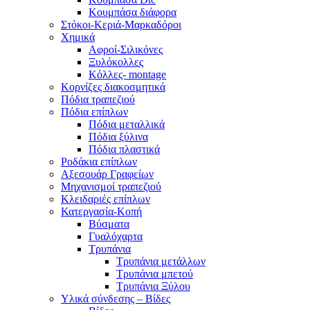
Κουμπάσα διάφορα
Στόκοι-Κεριά-Μαρκαδόροι
Χημικά
Αφροί-Σιλικόνες
Ξυλόκολλες
Κόλλες- montage
Κορνίζες διακοσμητικά
Πόδια τραπεζιού
Πόδια επίπλων
Πόδια μεταλλικά
Πόδια ξύλινα
Πόδια πλαστικά
Ροδάκια επίπλων
Αξεσουάρ Γραφείων
Μηχανισμοί τραπεζιού
Κλειδαριές επίπλων
Κατεργασία-Κοπή
Βύσματα
Γυαλόχαρτα
Τρυπάνια
Τρυπάνια μετάλλων
Τρυπάνια μπετού
Τρυπάνια Ξύλου
Υλικά σύνδεσης – Βίδες