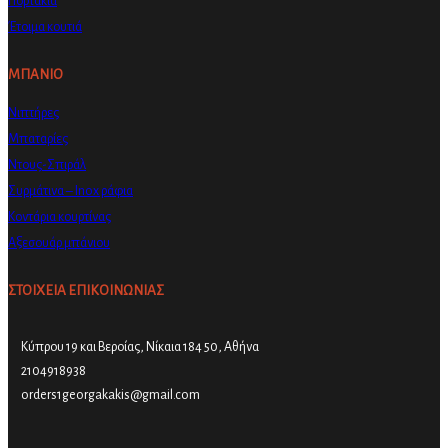
Πορτάκια
Έτοιμα κουτιά
ΜΠΑΝΙΟ
Νιπτήρες
Μπαταρίες
Ντους-Σπιράλ
Συρμάτινα – Inox ράφια
Κοντάρια κουρτίνας
Αξεσουάρ μπάνιου
ΣΤΟΙΧΕΙΑ ΕΠΙΚΟΙΝΩΝΙΑΣ
Κύπρου 19 και Βεροίας, Νίκαια 184 50, Αθήνα
2104918938
orders1georgakakis@gmail.com