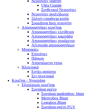
Νεροχύτες γρανίτη
Ultra Granite
Συνθετικοί Νεροχύτες
Νεροχύτες ανοξείδωτοι
Ξύλινη επιφάνεια κοπής
Συρμάτινα Inox νεροχύτη
Απορροφητήρες κουζίνας
Απορροφητήρες ελεύθεροι
Απορροφητήρες καμινάδα
Απορροφητήρες συρόμενοι
Αξεσουάρ απορροφητήρων
Μπαταρίες
Επιτοίχιες
Πάγκου
Αποσπώμενο ντους
Ηλεκτρικά
Εστίες-φούρνοι
Σετ ηλεκτρικά
Κουζίνα – Ντουλάπα
Εξοπλισμός κουζίνας
Συρτάρια φρένο
Συρτάρια tandembox- blum
Merivobox Blum
Legrabox-Blum
Συρτάρια φρένο FGV