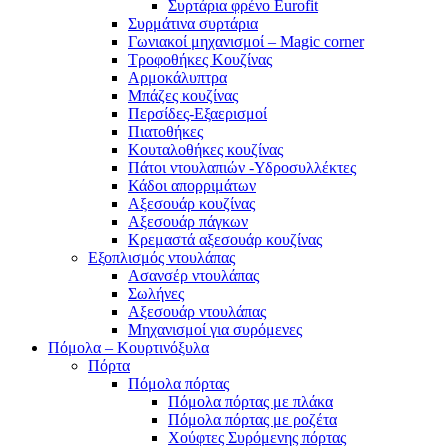
Συρτάρια φρένο Eurofit
Συρμάτινα συρτάρια
Γωνιακοί μηχανισμοί – Magic corner
Τροφοθήκες Κουζίνας
Αρμοκάλυπτρα
Μπάζες κουζίνας
Περσίδες-Εξαερισμοί
Πιατοθήκες
Κουταλοθήκες κουζίνας
Πάτοι ντουλαπιών -Υδροσυλλέκτες
Κάδοι απορριμάτων
Αξεσουάρ κουζίνας
Αξεσουάρ πάγκων
Κρεμαστά αξεσουάρ κουζίνας
Εξοπλισμός ντουλάπας
Ασανσέρ ντουλάπας
Σωλήνες
Αξεσουάρ ντουλάπας
Μηχανισμοί για συρόμενες
Πόμολα – Κουρτινόξυλα
Πόρτα
Πόμολα πόρτας
Πόμολα πόρτας με πλάκα
Πόμολα πόρτας με ροζέτα
Χούφτες Συρόμενης πόρτας