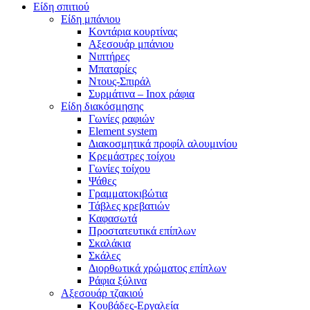
Είδη σπιτιού
Είδη μπάνιου
Κοντάρια κουρτίνας
Αξεσουάρ μπάνιου
Νιπτήρες
Μπαταρίες
Ντους-Σπιράλ
Συρμάτινα – Inox ράφια
Είδη διακόσμησης
Γωνίες ραφιών
Element system
Διακοσμητικά προφίλ αλουμινίου
Κρεμάστρες τοίχου
Γωνίες τοίχου
Ψάθες
Γραμματοκιβώτια
Τάβλες κρεβατιών
Καφασωτά
Προστατευτικά επίπλων
Σκαλάκια
Σκάλες
Διορθωτικά χρώματος επίπλων
Ράφια ξύλινα
Αξεσουάρ τζακιού
Κουβάδες-Εργαλεία