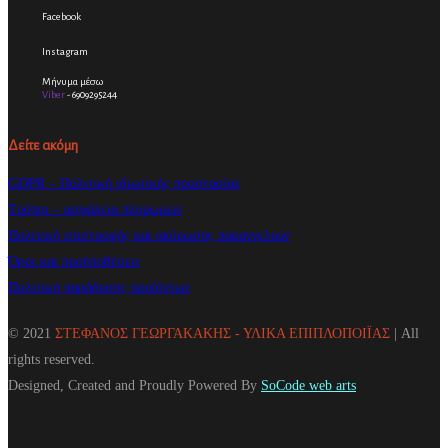
Facebook
Instagram
Μήνυμα μέσω
Viber
- 6909295244
Δείτε ακόμη
GDPR – Πολιτική ιδιωτικής προστασίας
Τρόποι – ασφάλεια πληρωμών
Πολιτική επιστροφής και ακύρωσης παραγγελιών
Όροι και προϋποθέσεις
Πολιτική παράδοσης προϊόντων
© 2021
ΣΤΕΦΑΝΟΣ ΓΕΩΡΓΑΚΑΚΗΣ - ΥΛΙΚΑ ΕΠΙΠΛΟΠΟΙΪΑΣ
| All
rights reserved.
Designed, Created and Proudly Powered By
SoCode web arts