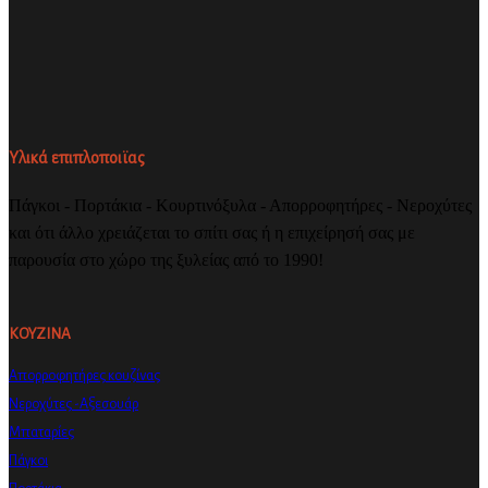
Υλικά επιπλοποιϊας
Πάγκοι - Πορτάκια - Κουρτινόξυλα - Απορροφητήρες - Νεροχύτες
και ότι άλλο χρειάζεται το σπίτι σας ή η επιχείρησή σας με
παρουσία στο χώρο της ξυλείας από το 1990!
ΚΟΥΖΙΝΑ
Απορροφητήρες κουζίνας
Νεροχύτες -Αξεσουάρ
Μπαταρίες
Πάγκοι