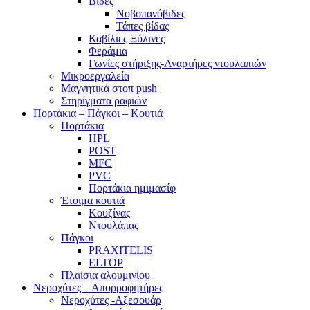
Βίδες
Νοβοπανόβιδες
Τάπες βίδας
Καβίλιες Ξύλινες
Φεράμια
Γωνίες στήριξης-Αναρτήρες ντουλαπιών
Μικροεργαλεία
Μαγνητικά στοπ push
Στηρίγματα ραφιών
Πορτάκια – Πάγκοι – Κουτιά
Πορτάκια
HPL
POST
MFC
PVC
Πορτάκια ημιμασίφ
Έτοιμα κουτιά
Κουζίνας
Ντουλάπας
Πάγκοι
PRAXITELIS
ELTOP
Πλαίσια αλουμινίου
Νεροχύτες – Απορροφητήρες
Νεροχύτες -Αξεσουάρ