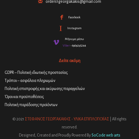
orders1georgakakis@gmail.com
Facebook
Instagram
Μήνυμα μέσω
Viber
- 6909295244
Δείτε ακόμη
GDPR – Πολιτική ιδιωτικής προστασίας
Τρόποι – ασφάλεια πληρωμών
Πολιτική επιστροφής και ακύρωσης παραγγελιών
Όροι και προϋποθέσεις
Πολιτική παράδοσης προϊόντων
© 2021
ΣΤΕΦΑΝΟΣ ΓΕΩΡΓΑΚΑΚΗΣ - ΥΛΙΚΑ ΕΠΙΠΛΟΠΟΙΪΑΣ
| All rights
reserved.
Designed, Created and Proudly Powered By
SoCode web arts