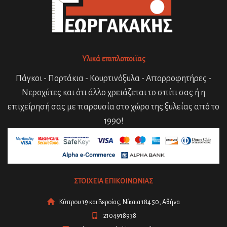
Υλικά επιπλοποιϊας
Πάγκοι - Πορτάκια - Κουρτινόξυλα - Απορροφητήρες -
Νεροχύτες και ότι άλλο χρειάζεται το σπίτι σας ή η
επιχείρησή σας με παρουσία στο χώρο της ξυλείας από το
1990!
ΣΤΟΙΧΕΙΑ ΕΠΙΚΟΙΝΩΝΙΑΣ
Κύπρου 19 και Βεροίας, Νίκαια 184 50, Αθήνα
2104918938