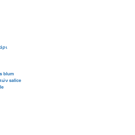
άρι
s blum
ών salice
le