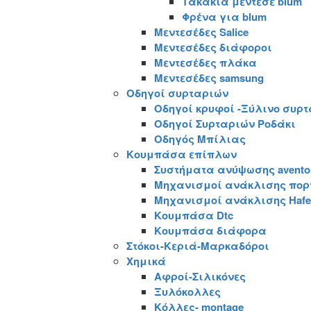
Τακάκια μεντεσέ blum
Φρένα για blum
Μεντεσέδες Salice
Μεντεσέδες διάφοροι
Μεντεσέδες πλάκα
Μεντεσέδες samsung
Οδηγοί συρταριών
Οδηγοί κρυφοί -Ξύλινο συρτ
Οδηγοί Συρταριών Ροδάκι
Οδηγός Μπίλιας
Κουμπάσα επίπλων
Συστήματα ανύψωσης avento
Μηχανισμοί ανάκλισης πορτ
Μηχανισμοί ανάκλισης Hafe
Κουμπάσα Dtc
Κουμπάσα διάφορα
Στόκοι-Κεριά-Μαρκαδόροι
Χημικά
Αφροί-Σιλικόνες
Ξυλόκολλες
Κόλλες- montage