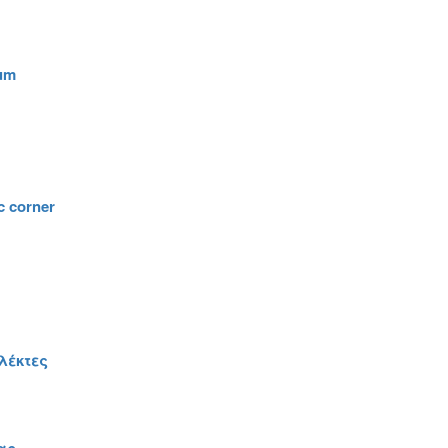
um
 corner
λέκτες
ας