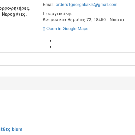
Email:
orders1georgakakis@gmail.com
ορροφητήρες
,
Γεωργακάκης
,
Νεροχύτες
,
Κύπρου και Βεροίας 72, 18450 - Νίκαια
ι
Open in Google Maps
έδες blum