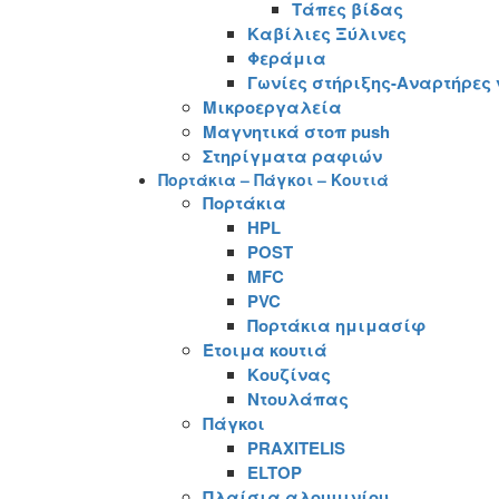
Τάπες βίδας
Καβίλιες Ξύλινες
Φεράμια
Γωνίες στήριξης-Αναρτήρες
Μικροεργαλεία
Μαγνητικά στοπ push
Στηρίγματα ραφιών
Πορτάκια – Πάγκοι – Κουτιά
Πορτάκια
HPL
POST
MFC
PVC
Πορτάκια ημιμασίφ
Έτοιμα κουτιά
Κουζίνας
Ντουλάπας
Πάγκοι
PRAXITELIS
ELTOP
Πλαίσια αλουμινίου