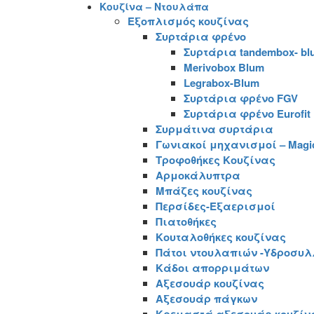
Κουζίνα – Ντουλάπα
Εξοπλισμός κουζίνας
Συρτάρια φρένο
Συρτάρια tandembox- bl
Merivobox Blum
Legrabox-Blum
Συρτάρια φρένο FGV
Συρτάρια φρένο Eurofit
Συρμάτινα συρτάρια
Γωνιακοί μηχανισμοί – Magic
Τροφοθήκες Κουζίνας
Αρμοκάλυπτρα
Μπάζες κουζίνας
Περσίδες-Εξαερισμοί
Πιατοθήκες
Κουταλοθήκες κουζίνας
Πάτοι ντουλαπιών -Υδροσυλ
Κάδοι απορριμάτων
Αξεσουάρ κουζίνας
Αξεσουάρ πάγκων
Κρεμαστά αξεσουάρ κουζίν