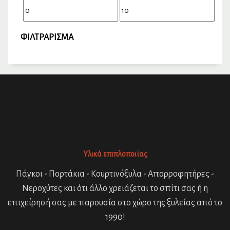
Ελάχιστη
Μέγιστη
τιμή
τιμή
ΦΙΛΤΡΆΡΙΣΜΑ
Υλικά επιπλοποιϊας
Πάγκοι - Πορτάκια - Κουρτινόξυλα - Απορροφητήρες -
Νεροχύτες και ότι άλλο χρειάζεται το σπίτι σας ή η
επιχείρησή σας με παρουσία στο χώρο της ξυλείας από το
1990!