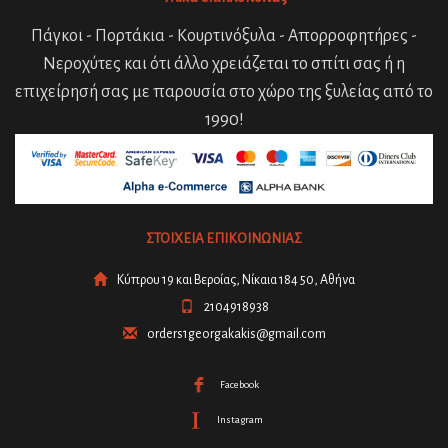
Πάγκοι - Πορτάκια - Κουρτινόξυλα - Απορροφητήρες -
Νεροχύτες και ότι άλλο χρειάζεται το σπίτι σας ή η
επιχείρησή σας με παρουσία στο χώρο της ξυλείας από το
1990!
ΣΤΟΙΧΕΙΑ ΕΠΙΚΟΙΝΩΝΙΑΣ
Κύπρου 19 και Βεροίας, Νίκαια 184 50, Αθήνα
2104918938
orders1georgakakis@gmail.com
Facebook
Instagram