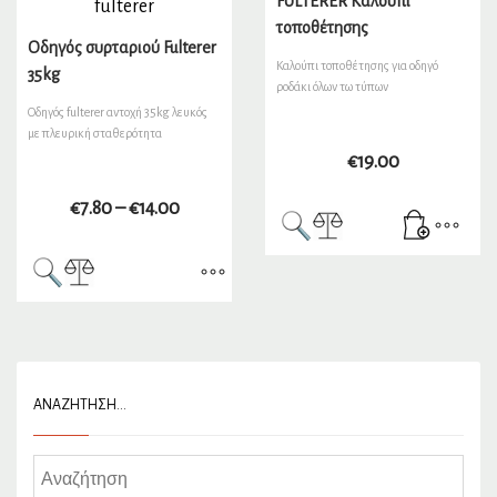
FULTERER Καλούπι
τοποθέτησης
Οδηγός συρταριού Fulterer
Καλούπι τοποθέτησης για οδηγό
35kg
ροδάκι όλων τω τύπων
Οδηγός fulterer αντοχή 35kg λευκός
με πλευρική σταθερότητα
€
19.00
€
7.80
–
€
14.00
ΑΝΑΖΉΤΗΣΗ…