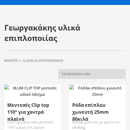
Γεωργακάκης υλικά
επιπλοποιίας
ΒΛΈΠΕΤΕ 1–12 ΑΠΌ 62 ΑΠΟΤΕΛΈΣΜΑΤΑ
Μεντεσές Clip top
Ρόδα επίπλου
110° για χοντρά
χωνευτή 25mm
πλαϊνά
80κιλά
CLIP top κανονικός μεντεσές
Ροδάκι χωνευτό με φρένο on-
110° ειδικό (19-22)mm
off 80kg