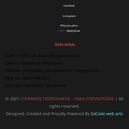
Facebook
Instagram
Μήνυμα μέσω
Viber
- 6909295244
Δείτε ακόμη
GDPR – Πολιτική ιδιωτικής προστασίας
Τρόποι – ασφάλεια πληρωμών
Πολιτική επιστροφής και ακύρωσης παραγγελιών
Όροι και προϋποθέσεις
Πολιτική παράδοσης προϊόντων
© 2021
ΣΤΕΦΑΝΟΣ ΓΕΩΡΓΑΚΑΚΗΣ - ΥΛΙΚΑ ΕΠΙΠΛΟΠΟΙΪΑΣ
| All
rights reserved.
Designed, Created and Proudly Powered By
SoCode web arts