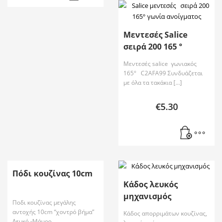
Μεντεσές Salice
σειρά 200 165 °
Μεντεσές salice γωνιακός
165° C2AFA99 Συνδυάζεται
με όλα τα τακάκια […]
€
5.30
Πόδι κουζίνας 10cm
Κάδος λευκός
μηχανισμός
Ποδι κουζίνας μεγάλης
αντοχής 10cm “χοντρό βήμα”
Κάδος απορριμάτων κουζίνας,
Λευκό -Μάυρο