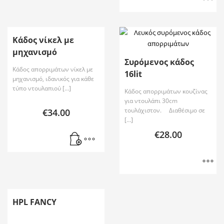
Κάδος νίκελ με
μηχανισμό
Συρόμενος κάδος
Κάδος απορριμάτων νίκελ με
16lit
μηχανισμό, ιδανικός για κάθε
τύπο ντουλαπιού […]
Κάδος απορριμάτων κουζίνας
για ντουλάπι 30cm
τουλάχιστον. Διαθέσιμο σε
€
34.00
[…]
€
28.00
HPL FANCY