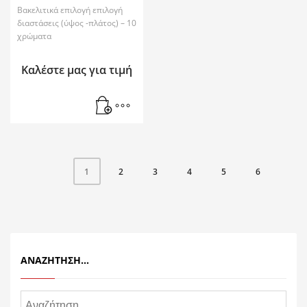
Βακελιτικά επιλογή επιλογή
διαστάσεις (ύψος -πλάτος) – 10
χρώματα
Καλέστε μας για τιμή
2
3
4
5
6
1
ΑΝΑΖΉΤΗΣΗ…