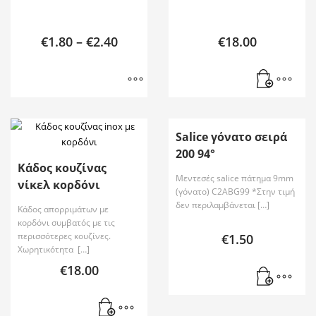
€
1.80
–
€
2.40
€
18.00
Salice γόνατο σειρά
200 94°
Κάδος κουζίνας
Μεντεσές salice πάτημα 9mm
νίκελ κορδόνι
(γόνατο) C2ABG99 *Στην τιμή
δεν περιλαμβάνεται […]
Κάδος απορριμάτων με
κορδόνι συμβατός με τις
περισσότερες κουζίνες.
€
1.50
Χωρητικότητα […]
€
18.00