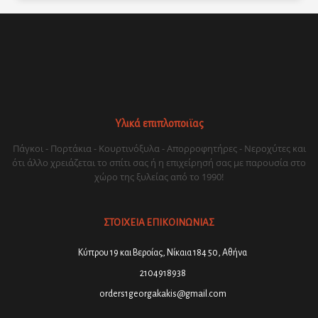
Υλικά επιπλοποιϊας
Πάγκοι - Πορτάκια - Κουρτινόξυλα - Απορροφητήρες - Νεροχύτες και
ότι άλλο χρειάζεται το σπίτι σας ή η επιχείρησή σας με παρουσία στο
χώρο της ξυλείας από το 1990!
ΣΤΟΙΧΕΙΑ ΕΠΙΚΟΙΝΩΝΙΑΣ
Κύπρου 19 και Βεροίας, Νίκαια 184 50, Αθήνα
2104918938
orders1georgakakis@gmail.com