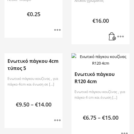
λευκού χρώματος
€
0.25
€
16.00
Ενωτικό πάγκου 4cm
τύπος 5
Ενωτικό πάγκου
Ενωτικό πάγκου κουζίνας , για
R120 4cm
πάγκο 4cm και ένωση σε […]
Ενωτικό πάγκου κουζίνας , για
πάγκο 4 cm και ένωση […]
€
9.50
–
€
14.00
€
6.75
–
€
15.00