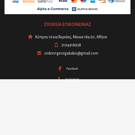
ΣΤΟΙΧΕΙΑ ΕΠΙΚΟΙΝΩΝΙΑΣ
Κύπρου 19 και Βεροίας, Νίκαια 184 50, Αθήνα
2104918938
orders1georgakakis@gmail.com
Facebook
Instagram
Μήνυμα μέσω
Viber
- 6909295244
Δείτε ακόμη
GDPR – Πολιτική ιδιωτικής προστασίας
Τρόποι – ασφάλεια πληρωμών