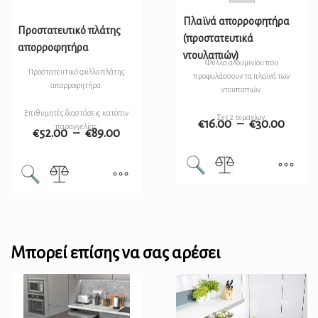
Πλαϊνά απορροφητήρα
Προστατευτικό πλάτης
(προστατευτικά
απορροφητήρα
ντουλαπιών)
Φύλλα αλουμινίου που
Προστατευτικό φύλλο πλάτης
προφυλάσσουν τα πλαϊνά των
απορροφητήρα.
ντουπαπιών.
Επιθυμητές διαστάσεις κατόπιν
Σετ 2 τεμαχίων.
€
16.00
–
€
30.00
παραγγελίας
€
52.00
–
€
89.00
Μπορεί επίσης να σας αρέσει