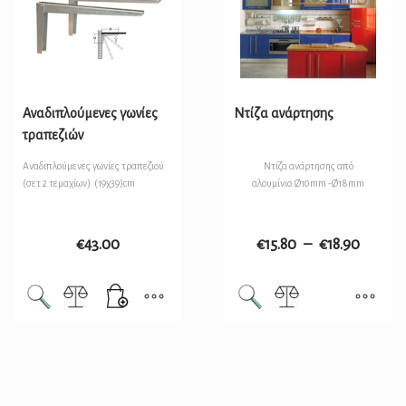
Αναδιπλούμενες γωνίες
Ντίζα ανάρτησης
τραπεζιών
Αναδιπλούμενες γωνίες τραπεζιού
Ντίζα ανάρτησης από
(σετ 2 τεμαχίων) (19χ39)cm
αλουμίνιο.
Ø10mm -Ø18mm
€
43.00
€
15.80
–
€
18.90