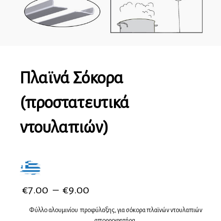
Πλαϊνά Σόκορα
(προστατευτικά
ντουλαπιών)
€
7.00
–
€
9.00
Φύλλο αλουμινίου προφύλαξης, για σόκορα πλαϊνών ντουλαπιών
απορροφητήρα.