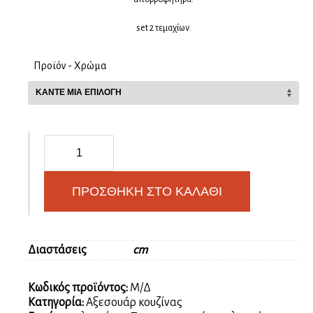
set 2 τεμαχίων.
Προϊόν - Χρώμα
Πλαϊνά
Σόκορα
(προστατευτικά
ντουλαπιών)
ΠΡΟΣΘΉΚΗ ΣΤΟ ΚΑΛΆΘΙ
ποσότητα
Διαστάσεις
cm
Κωδικός προϊόντος:
Μ/Δ
Κατηγορία:
Αξεσουάρ κουζίνας