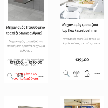
Μηχανισμός τραπεζιού
Μηχανισμός Πτυσσόμενο
top flex kesseboehmer
τραπέζι Starax ανθρακί
Μηχανισμός τραπεζιού τύπου roll -
Μηχανισμός τραπεζιού για
top Διαστάσεις κουτιού ≥500 mm
πτυσόμενο τραπέζι σε χρώμα
ανθρακί .
€
195.00
Διαθέσιμο σε δύο διαστάσεις
€
135.00
–
€
150.00
κουτί 60cm -80cm
**Η επιφάνεια δεν
συμπεριλαμβάνεται