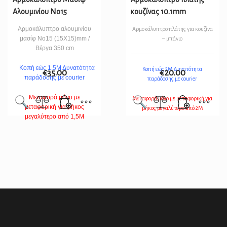
Αλουμινίου Νο15
κουζίνας 10.1mm
Αρμοκάλυπτρο αλουμινίου
Αρμοκάλυπτρο πλάτης για κουζίνα
μασίφ Νο15 (15Χ15)mm /
– μπάνιο
Βέργα 350 cm
Κοπή εώς 1.5Μ Δυνατότητα
Κοπή εώς 2Μ Δυνατότητα
€
35.00
€
20.00
παράδοσης με courier
παράδοσης με courier
Μεταφορά μόνο με
Μεταφορά μόνο με μεταφορική για
μεταφορική για μήκος
μήκος μεγαλύτερο από 2Μ
μεγαλύτερο από 1,5Μ