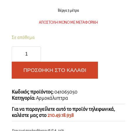
Βέργα 3 μέτρα
ΑΠΟΣΤΟΛΗ ΜΟΝΟ ΜΕ ΜΕΤΑΦΟΡΙΚΗ
Σε απόθεμα
Αρμοκάλυπτρο
πλάτης
κουζίνας
13mm
ΠΡΟΣΘΉΚΗ ΣΤΟ ΚΑΛΆΘΙ
μαύρο
ποσότητα
Κωδικός προϊόντος:
041065050
Κατηγορία:
Αρμοκάλυπτρα
Για να παραγγείλετε αυτό το προϊόν τηλεφωνικά,
καλέστε μας στο
210.49.18.938
Στην τιμή περιλαμβάνεται Φ.Π.Α. 24%