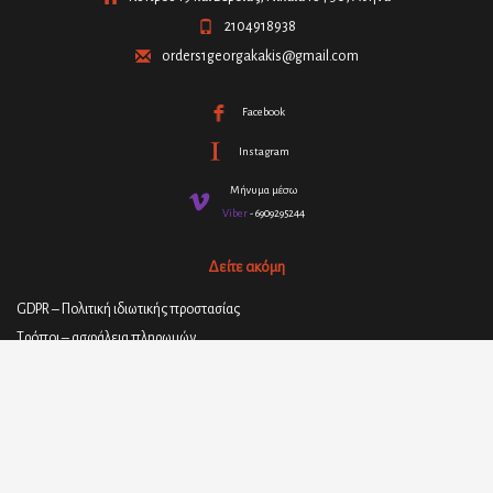
2104918938
orders1georgakakis@gmail.com
Facebook
Instagram
Μήνυμα μέσω
Viber
- 6909295244
Δείτε ακόμη
GDPR – Πολιτική ιδιωτικής προστασίας
Τρόποι – ασφάλεια πληρωμών
Πολιτική επιστροφής και ακύρωσης παραγγελιών
Όροι και προϋποθέσεις
Πολιτική παράδοσης προϊόντων
© 2021
ΣΤΕΦΑΝΟΣ ΓΕΩΡΓΑΚΑΚΗΣ - ΥΛΙΚΑ ΕΠΙΠΛΟΠΟΙΪΑΣ
| All rights