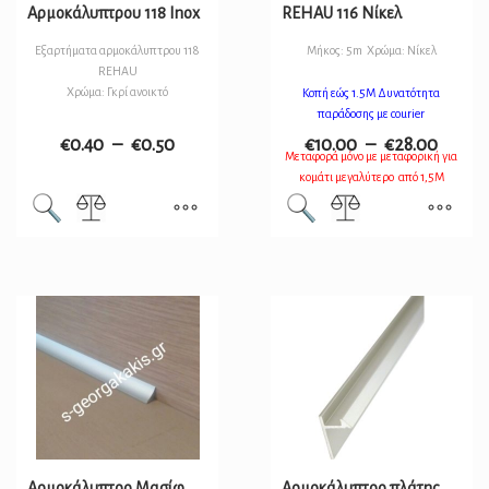
Αρμοκάλυπτρου 118 Inox
REHAU 116 Νίκελ
Εξαρτήματα αρμοκάλυπτρου 118
Μήκος: 5m Χρώμα: Νίκελ
REHAU
Χρώμα: Γκρί ανοικτό
Κοπή εώς 1.5Μ Δυνατότητα
παράδοσης με courier
€
0.40
–
€
0.50
€
10.00
–
€
28.00
Μεταφορά μόνο με μεταφορική για
κομάτι μεγαλύτερο από 1,5Μ
Αρμοκάλυπτρο Μασίφ
Αρμοκάλυπτρο πλάτης