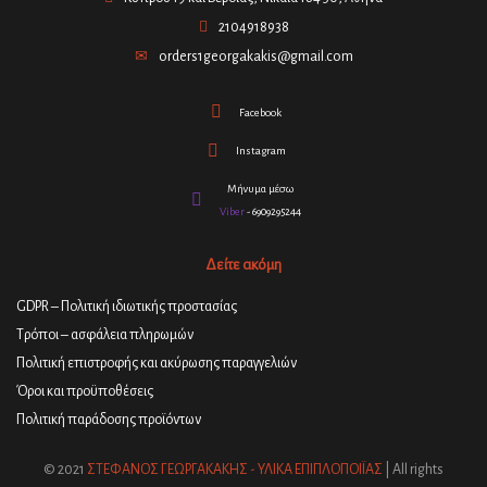
2104918938
orders1georgakakis@gmail.com
Facebook
Instagram
Μήνυμα μέσω
Viber
- 6909295244
Δείτε ακόμη
GDPR – Πολιτική ιδιωτικής προστασίας
Τρόποι – ασφάλεια πληρωμών
Πολιτική επιστροφής και ακύρωσης παραγγελιών
Όροι και προϋποθέσεις
Πολιτική παράδοσης προϊόντων
© 2021
ΣΤΕΦΑΝΟΣ ΓΕΩΡΓΑΚΑΚΗΣ - ΥΛΙΚΑ ΕΠΙΠΛΟΠΟΙΪΑΣ
| All rights