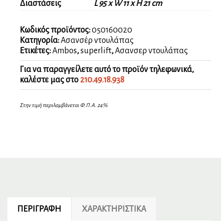
Διαστάσεις
L 95 x W 11 x H 21 cm
Κωδικός προϊόντος:
050160020
Κατηγορία:
Ασανσέρ ντουλάπας
Ετικέτες:
Ambos
,
superlift
,
Ασανσερ ντουλάπας
Για να παραγγείλετε αυτό το προϊόν τηλεφωνικά,
καλέστε μας στο
210.49.18.938
Στην τιμή περιλαμβάνεται Φ.Π.Α. 24%
ΠΕΡΙΓΡΑΦΉ
ΧΑΡΑΚΤΗΡΙΣΤΙΚΆ