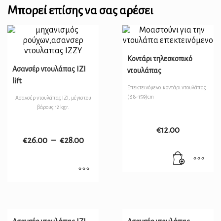
Μπορεί επίσης να σας αρέσει
Κοντάρι τηλεσκοπικό
Ασανσέρ ντουλάπας IZI
ντουλάπας
lift
Επεκτεινόμενο κοντάρι ντουλάπας
(88-159)cm
Ασανσέρ ντουλάπας IZI, μέγιστου
βάρους 12 kgr.
€
12.00
€
26.00
–
€
28.00