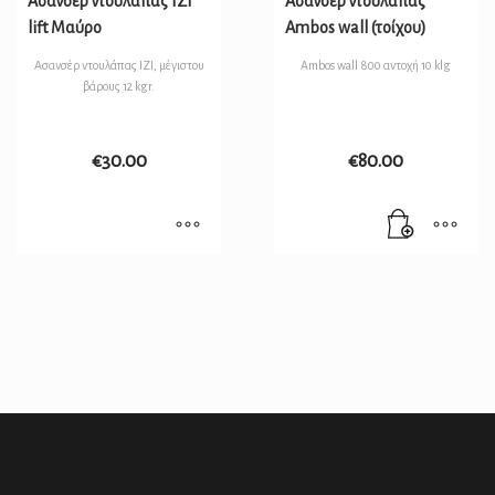
Ασανσέρ ντουλάπας IZI
Ασανσέρ ντουλάπας
lift Μαύρο
Ambos wall (τοίχου)
Ασανσέρ ντουλάπας IZI, μέγιστου
Ambos wall 800 αντοχή 10 klg
βάρους 12 kgr.
€
30.00
€
80.00