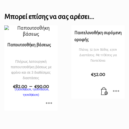
Μπορεί επίσης να σας αρέσει…
Παντελονοθήκη συρόμενη
οροφής
Παπουτσοθήκη βάσεως
Πλάτος: 32.5cm Βάθος: 47cm
Διαστάσεις: Με 11 Θέσεις για
Παντελόνια
Πλήρως λειτουργική
παπουτσοθήκη βάσεως με
φρένο και σε 3 διαθέσιμες
€
52.00
διαστάσεις
€
82.00
–
€
90.00
(17cmX60cm, 17cmX80cm,
17cmX90cm)