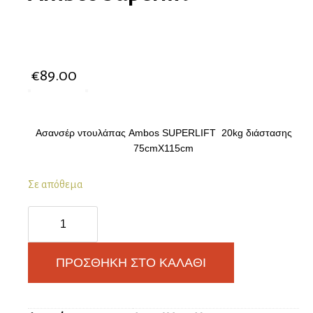
€
89.00
Ασανσέρ ντουλάπας Ambos SUPERLIFT 20kg διάστασης
75cmX115cm
Σε απόθεμα
Ασανσέρ
ντουλάπας
Ambos
Superlift
ΠΡΟΣΘΉΚΗ ΣΤΟ ΚΑΛΆΘΙ
ποσότητα