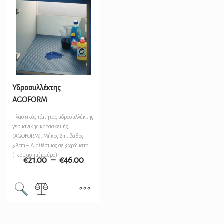
Υδροσυλλέκτης
AGOFORM
Πλαστικός τάπητας υδροσυλλέκτης
γερμανικής κατασκευής
(AGOFORM). Μήκος 2m, βάθος
58cm – Διαθέσιμος σε 3 χρώματα
(Γκρι, ασημί μαύρο)
€
21.00
–
€
46.00