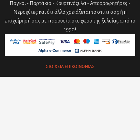
Πάγκοι - Πορτάκια - Κουρτινόξυλα - Απορροφητήρες -
Νεροχύτες και ότι άλλο χρειάζεται το σπίτι σας ή η
επιχείρησή σας με παρουσία στο χώρο της ξυλείας από το
1990!
ΣΤΟΙΧΕΙΑ ΕΠΙΚΟΙΝΩΝΙΑΣ
Κύπρου 19 και Βεροίας, Νίκαια 184 50, Αθήνα
2104918938
orders1georgakakis@gmail.com
Facebook
Instagram
Μήνυμα μέσω