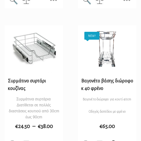
NEW!
Συρμάτινο συρτάρι
Βαγονέτο βάσης διώροφο
κουζίνας
κ 40 φρένο
Συρμάτινα συρτάρια
Βαγονέτο διώροφο για κουτί 40cm
Διατίθεται σε πολλές
διαστάσεις κουτιού από 30cm
Οδηγός δαπέδου με φρένο
έως 90cm
€
24.50
–
€
38.00
€
65.00