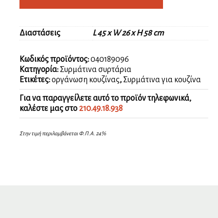
30
φρένο
ποσότητα
Διαστάσεις
L 45 x W 26 x H 58 cm
Κωδικός προϊόντος:
040189096
Κατηγορία:
Συρμάτινα συρτάρια
Ετικέτες:
οργάνωση κουζίνας
,
Συρμάτινα για κουζίνα
Για να παραγγείλετε αυτό το προϊόν τηλεφωνικά,
καλέστε μας στο
210.49.18.938
Στην τιμή περιλαμβάνεται Φ.Π.Α. 24%