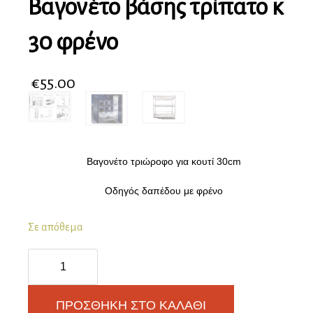
Βαγονέτο βάσης τρίπατο κ
30 φρένο
€
55.00
Βαγονέτο τριώροφο για κουτί 30cm
Οδηγός δαπέδου με φρένο
Σε απόθεμα
Βαγονέτο
βάσης
τρίπατο
κ
ΠΡΟΣΘΉΚΗ ΣΤΟ ΚΑΛΆΘΙ