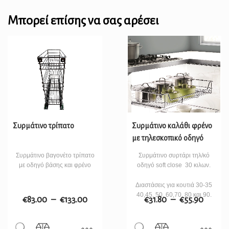
Μπορεί επίσης να σας αρέσει
Συρμάτινο τρίπατο
Συρμάτινο καλάθι φρένο
με τηλεσκοπικό οδηγό
Συρμάτινο βαγονέτο τρίπατο
Συρμάτινο συρτάρι τηλ/κό
με οδηγό βάσης και φρένο
οδηγό soft close 30 κιλων.
Διαστάσεις για κουτιά 30-35
40,45, 50, 60,70, 80 και 90.
€
83.00
–
€
133.00
€
31.80
–
€
55.90