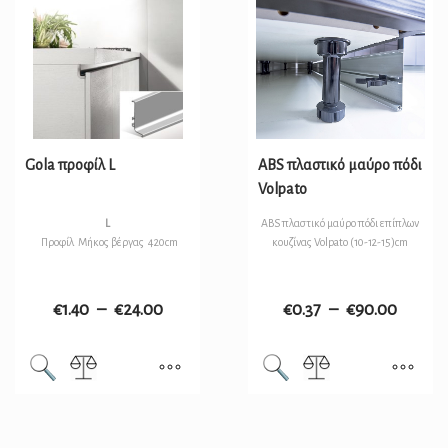
Gola προφίλ L
ABS πλαστικό μαύρο πόδι
Volpato
L
ABS πλαστικό μαύρο πόδι επίπλων
Προφίλ Μήκος βέργας 420cm
κουζίνας Volpato (10-12-15)cm
€
1.40
–
€
24.00
€
0.37
–
€
90.00