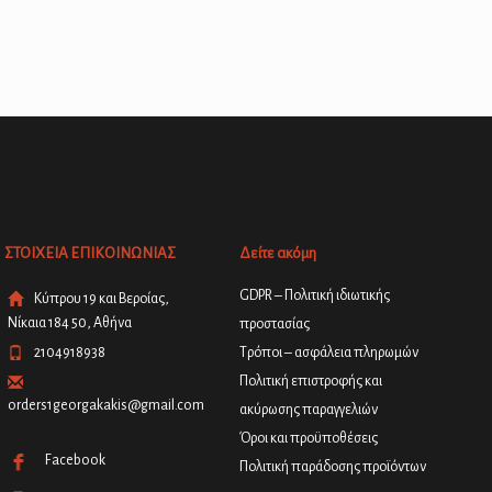
ΣΤΟΙΧΕΙΑ ΕΠΙΚΟΙΝΩΝΙΑΣ
Δείτε ακόμη
GDPR – Πολιτική ιδιωτικής
Κύπρου 19 και Βεροίας,
Νίκαια 184 50, Αθήνα
προστασίας
2104918938
Τρόποι – ασφάλεια πληρωμών
Πολιτική επιστροφής και
orders1georgakakis@gmail.com
ακύρωσης παραγγελιών
Όροι και προϋποθέσεις
Facebook
Πολιτική παράδοσης προϊόντων