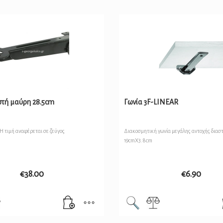
στή μαύρη 28.5cm
Γωνία 3F-LINEAR
Η τιμή αναφέρεται σε ζεύγος
Διακοσμητική γωνία μεγάλης αντοχής διασ
19cmX3.8cm
€
38.00
€
6.90