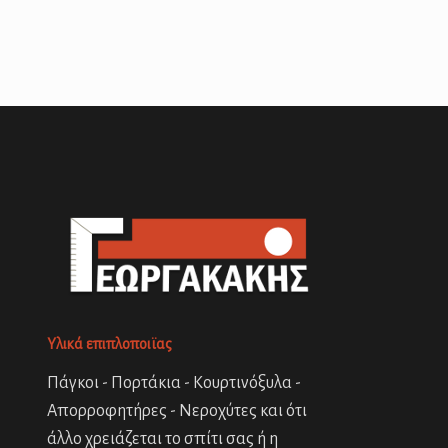
Υλικά επιπλοποιϊας
Πάγκοι - Πορτάκια - Κουρτινόξυλα -
Απορροφητήρες - Νεροχύτες και ότι
άλλο χρειάζεται το σπίτι σας ή η