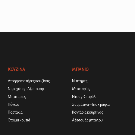
ΚΟΥΖΙΝΑ
ΜΠΑΝΙΟ
Απορροφητήρες κουζίνας
Νιπτήρες
Νεροχύτες -Αξεσουάρ
Μπαταρίες
Μπαταρίες
Ντους-Σπιράλ
Πάγκοι
Συρμάτινα – Inox ράφια
Πορτάκια
Κοντάρια κουρτίνας
Έτοιμα κουτιά
Αξεσουάρ μπάνιου