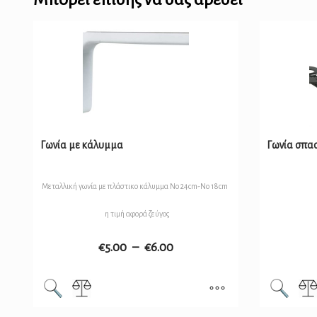
Γωνία με κάλυμμα
Γωνία σπα
Μεταλλική γωνία με πλάστικο κάλυμμα Νο 24cm-No 18cm
η τιμή αφορά ζεύγος
€
5.00
–
€
6.00