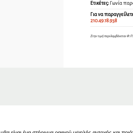
Ετικέτες:
Γωνία παρ
Για να παραγγείλετ
210.49.18.938
Στην τιμή περιλαμβάνεται Φ.Π
α είναι ένα στήριγμα ραφιού υψηλής αντοχής και ποιότ