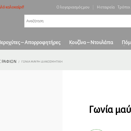
λό καλοκαίρι!!
Ο λογαριασμός μου
|
Η εταιρεία
Τρόποι
3
ή ειδών και επιβεβαίωση παραγγελίας.
Πληρωμή με
αντικαταβολή
&
πα
όλη την Ελλάδα
ε επικοινωνήστε μαζί μας στο
orders1georgakakis@gmail.com
| Τώρα πληρωμέ
εροχύτες – Απορροφητήρες
Κουζίνα – Ντουλάπα
Πόμ
Σ ΡΑΦΙΏΝ
ΓΩΝΊΑ ΜΑΎΡΗ ΔΙΑΚΟΣΜΗΤΙΚΉ
Γωνία μαύ