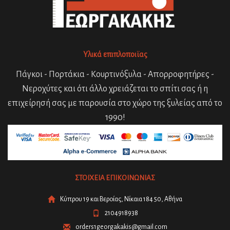
Υλικά επιπλοποιϊας
Πάγκοι - Πορτάκια - Κουρτινόξυλα - Απορροφητήρες -
Νεροχύτες και ότι άλλο χρειάζεται το σπίτι σας ή η
επιχείρησή σας με παρουσία στο χώρο της ξυλείας από το
1990!
ΣΤΟΙΧΕΙΑ ΕΠΙΚΟΙΝΩΝΙΑΣ
Κύπρου 19 και Βεροίας, Νίκαια 184 50, Αθήνα
2104918938
orders1georgakakis@gmail.com