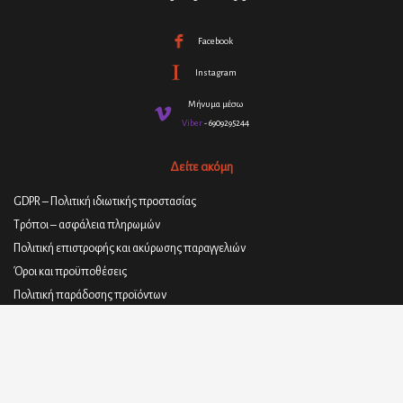
Facebook
Instagram
Μήνυμα μέσω
Viber
- 6909295244
Δείτε ακόμη
GDPR – Πολιτική ιδιωτικής προστασίας
Τρόποι – ασφάλεια πληρωμών
Πολιτική επιστροφής και ακύρωσης παραγγελιών
Όροι και προϋποθέσεις
Πολιτική παράδοσης προϊόντων
© 2021
ΣΤΕΦΑΝΟΣ ΓΕΩΡΓΑΚΑΚΗΣ - ΥΛΙΚΑ ΕΠΙΠΛΟΠΟΙΪΑΣ
| All rights
reserved.
Designed, Created and Proudly Powered By
SoCode web arts