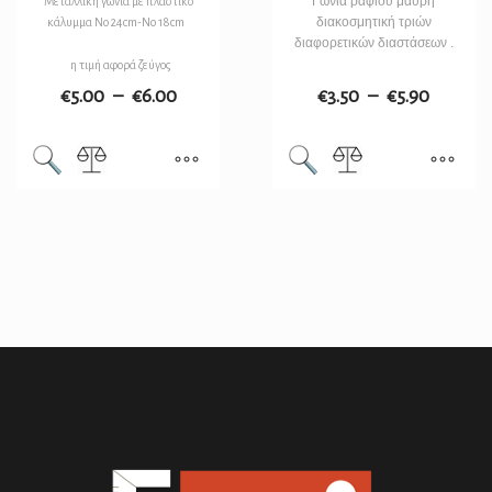
Γωνία ραφιού μαύρη
Μεταλλική γωνία με πλάστικο
διακοσμητική τριών
κάλυμμα Νο 24cm-No 18cm
διαφορετικών διαστάσεων .
η τιμή αφορά ζεύγος
€
5.00
–
€
6.00
€
3.50
–
€
5.90