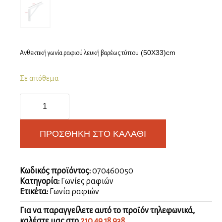
(50X33)cm
Ανθεκτική γωνία ραφιού λευκή βαρέως τύπου
Σε απόθεμα
Γωνία
ραφιού
Samson
C
ΠΡΟΣΘΉΚΗ ΣΤΟ ΚΑΛΆΘΙ
βαρέως
τύπου
200KG
ποσότητα
Κωδικός προϊόντος:
070460050
Κατηγορία:
Γωνίες ραφιών
Ετικέτα:
Γωνία ραφιών
Για να παραγγείλετε αυτό το προϊόν τηλεφωνικά,
καλέστε μας στο
210.49.18.938