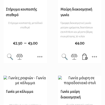
Στήριγμα κουπαστής
Μαύρη διακοσμητική
σταθερό
γωνία
Στήριγμα κουπαστής μεταλλικό
Όμορφη διακοσμητική γωνία
σταθερό
μαύρου χρώματος διαστάσεων
23cmX18cm και μέγιστο βάρος
συγκράτησης 30 κιλών
€
2.50
–
€
3.00
€
4.00
Γωνία με κάλυμμα
Γωνία μαύρη
διακοσμητική