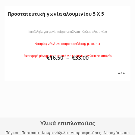
Προστατευτική γωνία αλουμινίου 5 Χ 5
Κατάλληλο για γωνία τοίχου 5cmX5cm -Χρώμα αλουμινίου
Κοπή έως 2Μ Δυνατότητα παράδοσης με courier
Μεταφορά μόνο με μεταφορική για κομμάτι μεγαλύτερο από 2Μ
€
16.50
–
€
33.00
Υλικά επιπλοποιϊας
Πάγκοι - Πορτάκια - Κουρτινόξυλα - Απορροφητήρες - Νεροχύτες και