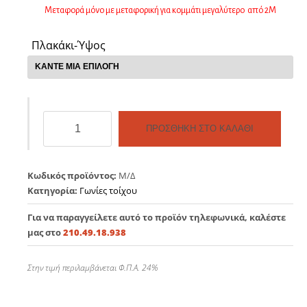
Μεταφορά μόνο με μεταφορική για κομμάτι μεγαλύτερο από 2Μ
Πλακάκι-Ύψος
Διακοσμητικό
ΠΡΟΣΘΉΚΗ ΣΤΟ ΚΑΛΆΘΙ
προφίλ
πλακιδίων
(γωνιακό)
Κωδικός προϊόντος:
Μ/Δ
ποσότητα
Κατηγορία:
Γωνίες τοίχου
Για να παραγγείλετε αυτό το προϊόν τηλεφωνικά, καλέστε
μας στο
210.49.18.938
Στην τιμή περιλαμβάνεται Φ.Π.Α. 24%