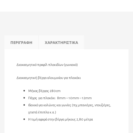
ΠΕΡΙΓΡΑΦΉ
ΧΑΡΑΚΤΗΡΙΣΤΙΚΆ
Διακοσμητικό προφίλ πλακιδίων (γωνιακό)
Διακοσμητική βέργα αλουμινίου για πλακάκι
Μήκος βέργας 280cm
Πάχος για πλακάκι 8mm – 10mm – 12mm
Ιδανικό για κολώνες και γωνίες (πχ μπανιέρες, ντουζιέρες,
χτιστά έπιπλα κ.α.)
Η τιμή αφορά στην βέργα μήκους 2,80 μέτρα