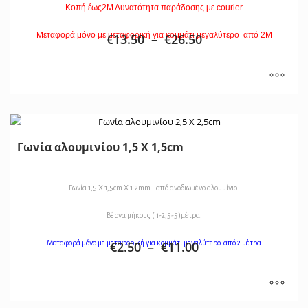
Κοπή έως2Μ Δυνατότητα παράδοσης με courier
Μεταφορά μόνο με μεταφορική για κομμάτι μεγαλύτερο από 2Μ
€
13.50
–
€
26.50
Γωνία αλουμινίου 1,5 Χ 1,5cm
Γωνία 1,5 Χ 1,5cm Χ 1.2mm από ανοδιωμένο αλουμίνιο.
Βέργα μήκους ( 1-2,5-5)μέτρα.
Μεταφορά μόνο με μεταφορική για κομμάτι μεγαλύτερο από 2 μέτρα
€
2.50
–
€
11.00