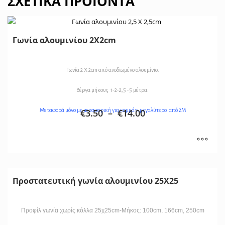
ΣΧΕΤΙΚΆ ΠΡΟΪΌΝΤΑ
Γωνία αλουμινίου 2Χ2cm
Γωνία 2 Χ 2cm από ανοδιωμένο αλουμίνιο.
Βέργα μήκους 1-2-2,5 -5 μέτρα.
Μεταφορά μόνο με μεταφορική για κομμάτι μεγαλύτερο από 2Μ
€
3.50
–
€
14.00
Προστατευτική γωνία αλουμινίου 25Χ25
Προφίλ γωνία χωρίς κόλλα 25χ25cm-Μήκος: 100cm, 166cm, 250cm