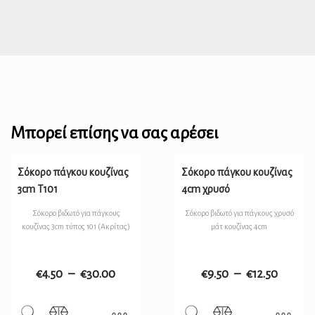
Μπορεί επίσης να σας αρέσει
Σόκορο πάγκου κουζίνας
Σόκορο πάγκου κουζίνας
3cm T101
4cm χρυσό
Σόκορο βιδωτό για πάγκους
Σόκορο βιδωτό για πάγκους χρυσό
κουζίνας 3cm τύπος 101 (Ακρίτας)
μάτ κουζίνας 4cm
€
4.50
–
€
30.00
€
9.50
–
€
12.50