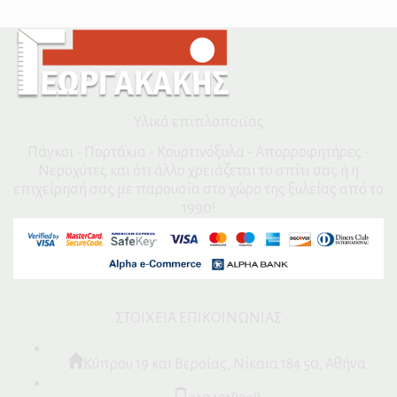
Υλικά επιπλοποιϊας
Πάγκοι - Πορτάκια - Κουρτινόξυλα - Απορροφητήρες -
Νεροχύτες και ότι άλλο χρειάζεται το σπίτι σας ή η
επιχείρησή σας με παρουσία στο χώρο της ξυλείας από το
1990!
ΣΤΟΙΧΕΙΑ ΕΠΙΚΟΙΝΩΝΙΑΣ
Κύπρου 19 και Βεροίας, Νίκαια 184 50, Αθήνα