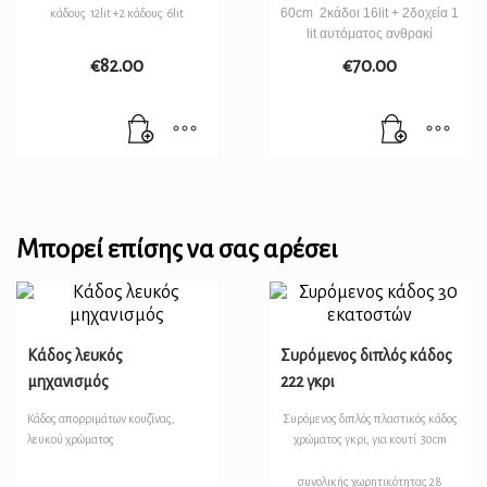
60cm 2κάδοι 16lit + 2δοχεία 1
κάδους 12lit +2 κάδους 6lit
lit αυτόματος ανθρακί
€
82.00
€
70.00
Μπορεί επίσης να σας αρέσει
Κάδος λευκός
Συρόμενος διπλός κάδος
μηχανισμός
222 γκρι
Κάδος απορριμάτων κουζίνας,
Συρόμενος διπλός πλαστικός κάδος
λευκού χρώματος
χρώματος γκρι, για κουτί 30cm
συνολικής χωρητικότητας 28