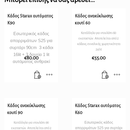
Κάδος Starax αυτόματος
Κάδος ανακύκλωσης
Κ90
κουτί 60
Εσωτερικός κάδος
Κατάλληλο για ντουλάπι 60
εκατοστών. Αποτελείται από 2
απορριμάτων S25 για
κάδους συνολικής χωρητικότητα
συρτάρι 90cm 3 κάδοι
24lit
16lit + 3 δοχεία 1 lit
€
80.00
€
55.00
αυτόματος ανθρακί
Κάδος ανακύκλωσης
Κάδος Starax αυτόματος
κουτί 90
Κ60
Εσωτερικός κάδος
Κατάλληλο για ντουλάπι 90
απορριμάτων S25 για συρτάρι
εκατοστών. Αποτελείται από 2