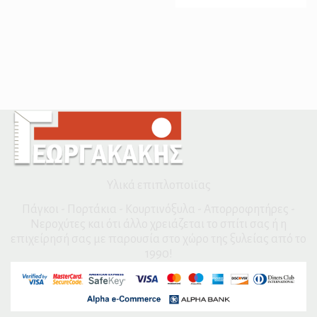
Υλικά επιπλοποιϊας
Πάγκοι - Πορτάκια - Κουρτινόξυλα - Απορροφητήρες -
Νεροχύτες και ότι άλλο χρειάζεται το σπίτι σας ή η
επιχείρησή σας με παρουσία στο χώρο της ξυλείας από το
1990!