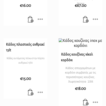
λίτρων
€
16.00
€
67.00
Κάδος πλαστικός ανθρακί
13lt
Κάδος κουζίνας νίκελ
Κάδος αυτόματος πάνω στην πόρτα
κορδόνι
ανθρακί 13lit
Κάδος απορριμάτων με
κορδόνι συμβατός με τις
περισσότερες κουζίνες.
€
15.00
Χωρητικότητα 10lit
€
18.00