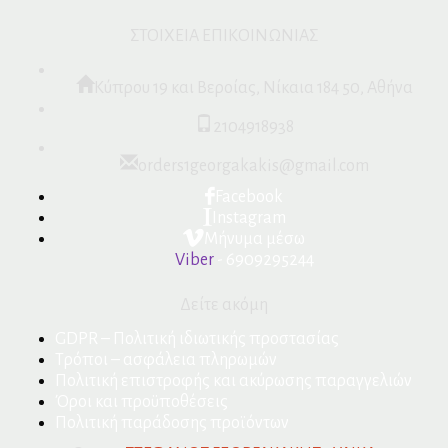
ΣΤΟΙΧΕΙΑ ΕΠΙΚΟΙΝΩΝΙΑΣ
Κύπρου 19 και Βεροίας, Νίκαια 184 50, Αθήνα
2104918938
orders1georgakakis@gmail.com
Facebook
Instagram
Μήνυμα μέσω
Viber
- 6909295244
Δείτε ακόμη
GDPR – Πολιτική ιδιωτικής προστασίας
Τρόποι – ασφάλεια πληρωμών
Πολιτική επιστροφής και ακύρωσης παραγγελιών
Όροι και προϋποθέσεις
Πολιτική παράδοσης προϊόντων