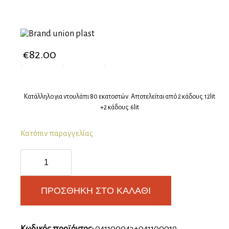
€
82.00
Κατάλληλο για ντουλάπι 80 εκατοστών. Αποτελείται από 2 κάδους 12lit
+2 κάδους 6lit
Κατόπιν παραγγελίας
Κάδος
ανακύκλωσης
κουτί
80
ΠΡΟΣΘΉΚΗ ΣΤΟ ΚΑΛΆΘΙ
ποσότητα