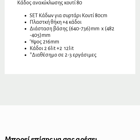
Κάδος ανακύκλωσης κουτί 80
SET Κάδων για συρτάρι Κουτί 80cm
Πλαστκή θήκη +4 κάδοι
Διάσταση βάσης (640-736)mm x (482
-405)mm
Ύψος 216mm
Κάδοι 2 6lit +2 12lit
*Διαθέσημο σε 2-3 εργάσιμες
Μπορεί επίσης να σας αρέσει…